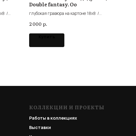
Double fantasy. Oo
x8 /
глубокая гравюра на картоне 18x8 /
intaglio cardboard
р.
2 000
Купить
КОЛЛЕКЦИИ И ПРОЕКТЫ
Работы в коллекциях
Выставки