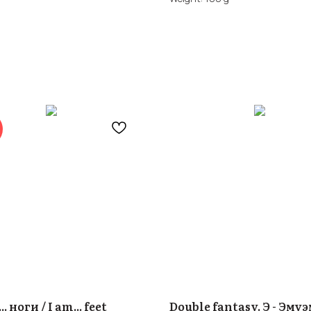
.. ноги / I am... feet
Double fantasy. Э - Эмуэ