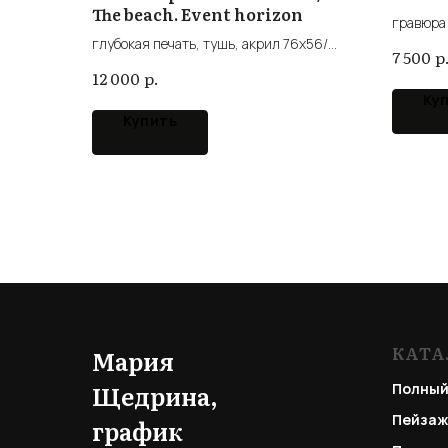
The beach. Event horizon
гравюра 
глубокая печать, тушь, акрил 76х56/
engravin
р
7 500
intaglio, ink, acrylic
р.
12 000
Ку
Купить
КАТА
Мария
Щедрина,
Полный
Пейзаж
график