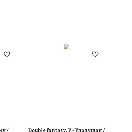
му /
Double fantasy. У - Удодушан /