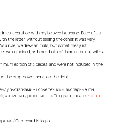
me in collaboration with my beloved husband. Each of us
ith the letter, without seeing the other. It was very
 As a rule, we drew animals, but sometimes just
tters we coincided, as here - both of them came out with a
nimum edition of 3 pieces. and were not included in the
ng on the drop-down menu on the right.
ежду выставками - новые техники, эксперименты,
сё, что меня вдохновляет - в Telegram-канале.
Читать
ртоне / Cardboard intaglio