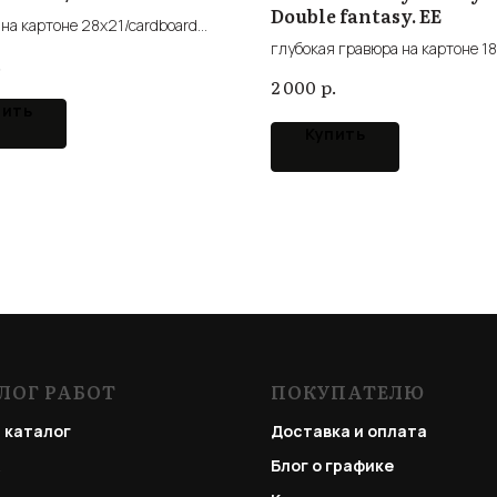
Double fantasy. EE
на картоне 28x21/cardboard
g
глубокая гравюра на картоне 18
.
intaglio cardboard
р.
2 000
пить
Купить
ЛОГ РАБОТ
ПОКУПАТЕЛЮ
 каталог
Доставка и оплата
Блог о графике