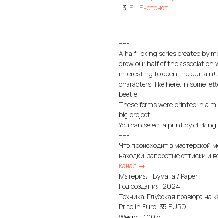
Е
-
Енотенот
-----
-----
A half-joking series created by 
drew our half of the association w
interesting to open the curtain!
characters, like here. In some le
beetle.
These forms were printed in a mi
big project.
You can select a print by clicki
-----
Что происходит в мастерской м
находки, запоротые оттиски и в
канал →
Материал: Бумага / Paper
Год создания: 2024
Техника: Глубокая гравюра на ка
Price in Euro: 35 EURO
Weight: 100 g