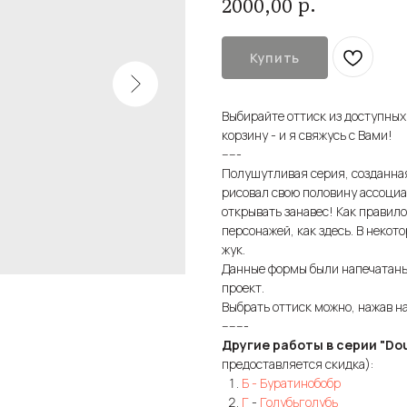
р.
2000,00
Купить
Выбирайте оттиск из доступных
корзину - и я свяжусь с Вами!
-----
Полушутливая серия, созданна
рисовал свою половину ассоциа
открывать занавес! Как правило
персонажей, как здесь. В некото
жук.
Данные формы были напечатаны
проект.
Выбрать оттиск можно, нажав н
-------
Другие работы в серии "Do
предоставляется скидка):
Б
- Буратинобобр
Г
-
Голубьголубь