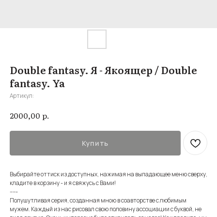
Double fantasy. Я - Якоящер / Double
fantasy. Ya
Артикул:
р.
2000,00
Купить
Выбирайте оттиск из доступных, нажимая на выпадающее меню сверху,
кладите в корзину - и я свяжусь с Вами!
-----
Полушутливая серия, созданная мною в соавторстве с любимым
мужем. Каждый из нас рисовал свою половину ассоциации с буквой, не