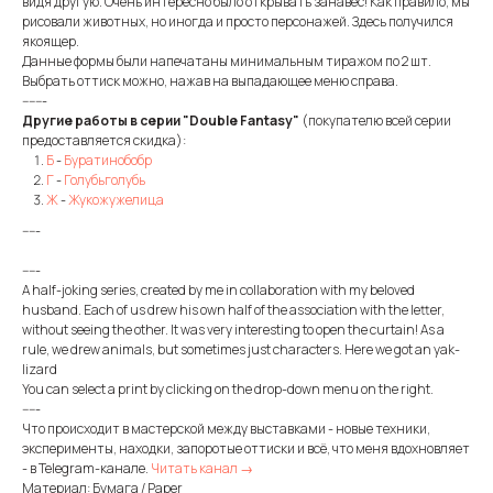
видя другую. Очень интересно было открывать занавес! Как правило, мы
рисовали животных, но иногда и просто персонажей. Здесь получился
якоящер.
Данные формы были напечатаны минимальным тиражом по 2 шт.
Выбрать оттиск можно, нажав на выпадающее меню справа.
-------
Другие работы в серии "Double Fantasy"
(покупателю всей серии
предоставляется скидка):
Б
-
Буратинобобр
Г
-
Голубьголубь
Ж
-
Жукожужелица
-----
-----
A half-joking series, created by me in collaboration with my beloved
husband. Each of us drew his own half of the association with the letter,
without seeing the other. It was very interesting to open the curtain! As a
rule, we drew animals, but sometimes just characters. Here we got an yak-
lizard
You can select a print by clicking on the drop-down menu on the right.
-----
Что происходит в мастерской между выставками - новые техники,
эксперименты, находки, запоротые оттиски и всё, что меня вдохновляет
- в Telegram-канале.
Читать канал →
Материал: Бумага / Paper