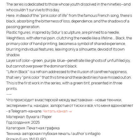
The series is dedicated to those whose youth dissolved in the nineties—and
who couldn't survive to this day.
Here, instead of the "pink color of life" from the famous French song, there's
black, absorbing the bitterness of loss, dependence, and the shadows of a
passing generation.
Plastic figures, inspired by Sidur's sculpture, are pinned to a needle.
Weightless, with eternal pain, clutching the needle like a lifeline... Black, the
primary color of hand printing, becomes a symbol of shared experience,
blurring individual features, leaving only a silhouette, devoid of its own
shadow.
Layers of color—green, purple, blue—penetrate like ghosts of unfulfilled joy,
but cannot overpower the dominant black.
"Life in Black" is a refrain addressed to the illusion of carefree happiness,
that very "pink color" that this time and these destinies have missed out on.
This is the first work in the series, with a green tint, presented in three
prints.
-----
Что происходит в мастерской между выставками - новые техники,
эксперименты, находки, запоротые оттиски и всё, что меня вдохновляет
- в Telegram-канале.
Читать канал →
Материал: Бумага / Paper
Год создания: 2025
Категория: Печатная графика
Техника: авторская глубокая печать / author's intaglio
Price in Euro: 180 EURO