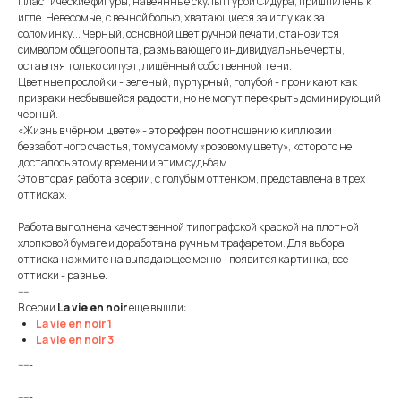
Пластические фигуры, навеянные скульптурой Сидура, пришпилены к
игле. Невесомые, с вечной болью, хватающиеся за иглу как за
соломинку... Черный, основной цвет ручной печати, становится
символом общего опыта, размывающего индивидуальные черты,
оставляя только силуэт, лишённый собственной тени.
Цветные прослойки - зеленый, пурпурный, голубой - проникают как
призраки несбывшейся радости, но не могут перекрыть доминирующий
черный.
«Жизнь в чёрном цвете» - это рефрен по отношению к иллюзии
беззаботного счастья, тому самому «розовому цвету», которого не
досталось этому времени и этим судьбам.
Это вторая работа в серии, с голубым оттенком, представлена в трех
оттисках.
Работа выполнена качественной типографской краской на плотной
хлопковой бумаге и доработана ручным трафаретом. Для выбора
оттиска нажмите на выпадающее меню - появится картинка, все
оттиски - разные.
----
В серии
La vie en noir
еще вышли:
La vie en noir 1
La vie en noir 3
-----
-----