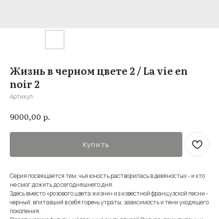
Жизнь в черном цвете 2 / La vie en
noir 2
Артикул:
р.
9000,00
Купить
Серия посвящается тем, чья юность растворилась в девяностых - и кто
не смог дожить до сегодняшнего дня.
Здесь вместо «розового цвета жизни» из известной французской песни -
черный, впитавший в себя горечь утраты, зависимость и тени уходящего
поколения.