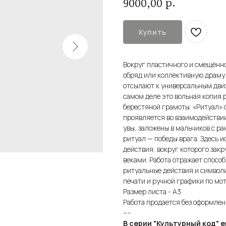
р.
9000,00
Купить
Вокруг пластичного и смещённо
обряд или коллективную драму
отсылают к универсальным движ
самом деле это вольная копия 
берестяной грамоты. «Ритуал» 
проявляется во взаимодействии
увы, заложены в мальчиков с р
ритуал — победы врага. Здесь 
действия, вокруг которого зак
веками. Работа отражает спосо
ритуальные действия и символ
печати и ручной графики по мо
Размер листа - А3
Работа продается без оформлен
----
В серии "Культурный код" е