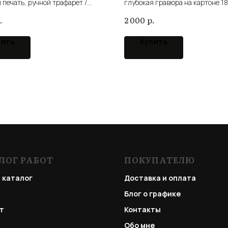
 печать, ручной трафарет /
глубокая гравюра на картоне 18
 hand stencil
intaglio cardboard
.
р.
2 000
пить
Купить
ЛОГ РАБОТ
ПОКУПАТЕЛЮ
 каталог
Доставка и оплата
Блог о графике
т
Контакты
Обо мне