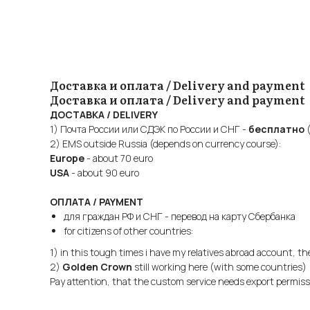
Доставка и оплата / Delivery and payment
Доставка и оплата / Delivery and payment
ДОСТАВКА / DELIVERY
1) Почта России или СДЭК по России и СНГ -
бесплатно
(
2) EMS outside Russia (depends on currency course):
Europe
- about 70 euro
USA
- about 90 euro
ОПЛАТА / PAYMENT
для граждан РФ и СНГ - перевод на карту Сбербанка
for citizens of other countries:
1) in this tough times i have my relatives abroad account, t
2)
Golden Crown
still working here (with some countries)
Pay attention, that the custom service needs export permis