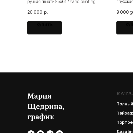
ручная печать 85x61 / hand printing
глубокая
intaglio,
р.
р
20 000
9 000
Купить
Ку
КАТА
Мария
Щедрина,
Полный
Пейзаж
график
Портре
Дизайн