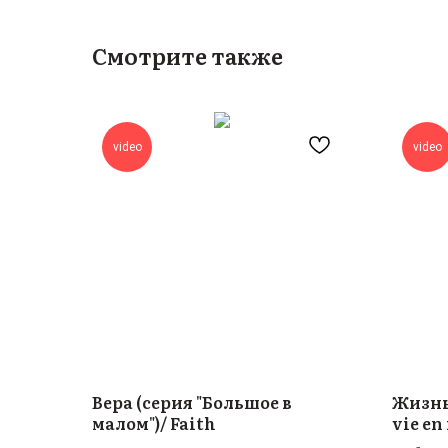
Смотрите также
video
video
Вера (серия "Большое в
Жизнь 
малом")/ Faith
vie en 