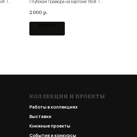
x8 /
глубокая гравюра на картоне 18x8 /
intaglio cardboard
р.
2 000
Купить
КОЛЛЕКЦИИ И ПРОЕКТЫ
Работы в коллекциях
Выставки
Книжные проекты
События и конкурсы