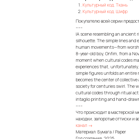
Культурный код. Ткань
Культурный код. Шифр
Покупателю всей серии предос
-----
IA scene resembling an ancient ri
silhouette. The simple lines and 
human movements—from worship to 
8-year-old boy, Onfim, from a No
moment when cultural codes mani
experiences that, unfortunately,
simple figures unfolds an entire 
becomes the center of collective
society for centuries swirl. The 
cultural codes through ritual ac
intaglio printing and hand-draw
-----
Что происходит в мастерской м
находки, запоротые оттиски и в
канал →
Материал: Бумага / Paper
Год создания: 2025