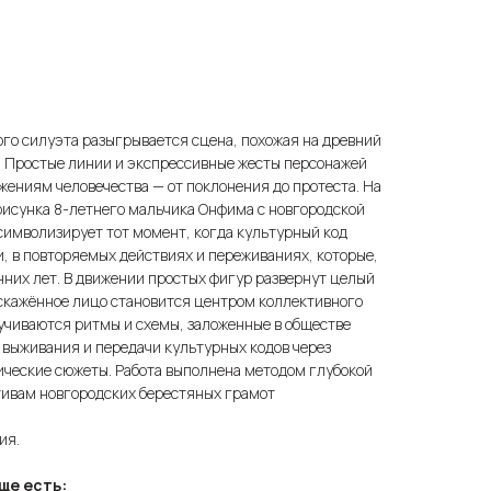
го силуэта разыгрывается сцена, похожая на древний
. Простые линии и экспрессивные жесты персонажей
ениям человечества — от поклонения до протеста. На
рисунка 8-летнего мальчика Онфима с новгородской
символизирует тот момент, когда культурный код
, в повторяемых действиях и переживаниях, которые,
анних лет. В движении простых фигур развернут целый
искажённое лицо становится центром коллективного
ручиваются ритмы и схемы, заложенные в обществе
б выживания и передачи культурных кодов через
ические сюжеты. Работа выполнена методом глубокой
тивам новгородских берестяных грамот
ия.
ще есть: