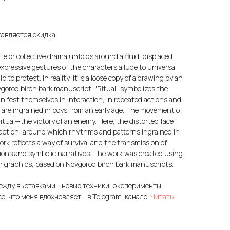
тавляется скидка
te or collective drama unfolds around a fluid, displaced
expressive gestures of the characters allude to universal
protest. In reality, it is a loose copy of a drawing by an
vgorod birch bark manuscript. "Ritual" symbolizes the
fest themselves in interaction, in repeated actions and
 are ingrained in boys from an early age. The movement of
ritual—the victory of an enemy. Here, the distorted face
 action, around which rhythms and patterns ingrained in
work reflects a way of survival and the transmission of
tions and symbolic narratives. The work was created using
n graphics, based on Novgorod birch bark manuscripts.
ежду выставками - новые техники, эксперименты,
сё, что меня вдохновляет - в Telegram-канале.
Читать