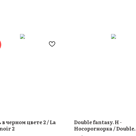
в черном цвете 2 / La
Double fantasy. Н -
noir 2
Носорогнорка / Double
fantasy. N