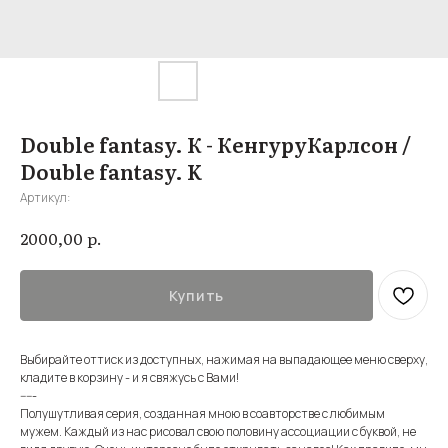
Double fantasy. К - КенгуруКарлсон /
Double fantasy. K
Артикул:
р.
2000,00
Купить
Выбирайте оттиск из доступных, нажимая на выпадающее меню сверху,
кладите в корзину - и я свяжусь с Вами!
-----
Полушутливая серия, созданная мною в соавторстве с любимым
мужем. Каждый из нас рисовал свою половину ассоциации с буквой, не