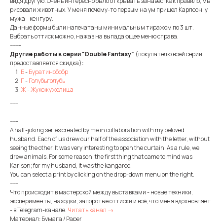
видя другую. Очень интересно было открывать занавес! Как правило, мы
рисовали животных. У меня почему-то первым на ум пришел Карлсон, у
мужа - кенгуру.
Данные формы были напечатаны минимальным тиражом по 3 шт.
Выбрать оттиск можно, нажав на выпадающее меню справа.
-------
Другие работы в серии "Double Fantasy"
(покупателю всей серии
предоставляется скидка):
Б
-
Буратинобобр
Г
-
Голубьголубь
Ж
-
Жукожужелица
-----
-----
A half-joking series created by me in collaboration with my beloved
husband. Each of us drew our half of the association with the letter, without
seeing the other. It was very interesting to open the curtain! As a rule, we
drew animals. For some reason, the first thing that came to mind was
Karlson; for my husband, it was the kangaroo.
You can select a print by clicking on the drop-down menu on the right.
-----
Что происходит в мастерской между выставками - новые техники,
эксперименты, находки, запоротые оттиски и всё, что меня вдохновляет
- в Telegram-канале.
Читать канал →
Материал: Бумага / Paper