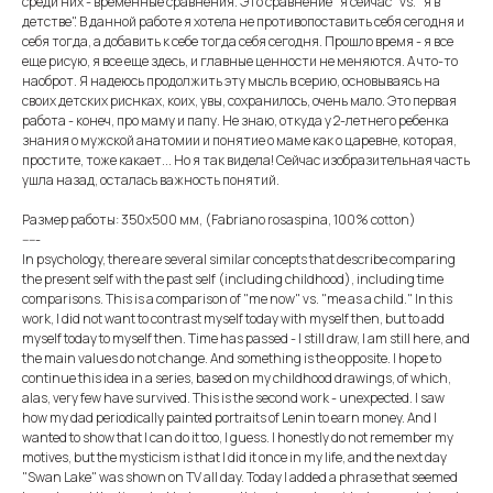
среди них - временные сравнения. Это сравнение "я сейчас" vs. "я в
детстве". В данной работе я хотела не противопоставить себя сегодня и
себя тогда, а добавить к себе тогда себя сегодня. Прошло время - я все
еще рисую, я все еще здесь, и главные ценности не меняются. А что-то
наоброт. Я надеюсь продолжить эту мысль в серию, основываясь на
своих детских риснках, коих, увы, сохранилось, очень мало. Это первая
работа - конеч, про маму и папу. Не знаю, откуда у 2-летнего ребенка
знания о мужской анатомии и понятие о маме как о царевне, которая,
простите, тоже какает... Но я так видела! Сейчас изобразительная часть
ушла назад, осталась важность понятий.
Размер работы: 350х500 мм, (Fabriano rosaspina, 100% cotton)
-----
In psychology, there are several similar concepts that describe comparing
the present self with the past self (including childhood), including time
comparisons. This is a comparison of "me now" vs. "me as a child." In this
work, I did not want to contrast myself today with myself then, but to add
myself today to myself then. Time has passed - I still draw, I am still here, and
the main values ​​​​do not change. And something is the opposite. I hope to
continue this idea in a series, based on my childhood drawings, of which,
alas, very few have survived. This is the second work - unexpected. I saw
how my dad periodically painted portraits of Lenin to earn money. And I
wanted to show that I can do it too, I guess. I honestly do not remember my
motives, but the mysticism is that I did it once in my life, and the next day
"Swan Lake" was shown on TV all day. Today I added a phrase that seemed