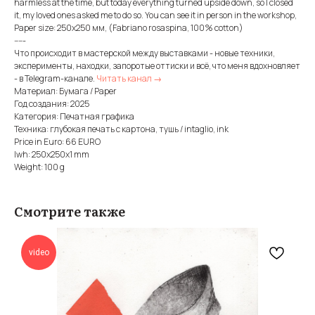
harmless at the time, but today everything turned upside down, so I closed
it, my loved ones asked me to do so. You can see it in person in the workshop,
Paper size: 250х250 мм, (Fabriano rosaspina, 100% cotton)
-----
Что происходит в мастерской между выставками - новые техники,
эксперименты, находки, запоротые оттиски и всё, что меня вдохновляет
- в Telegram-канале.
Читать канал →
Материал: Бумага / Paper
Год создания: 2025
Категория: Печатная графика
Техника: глубокая печать с картона, тушь / intaglio, ink
Price in Euro: 66 EURO
lwh: 250x250x1 mm
Weight: 100 g
Смотрите также
video