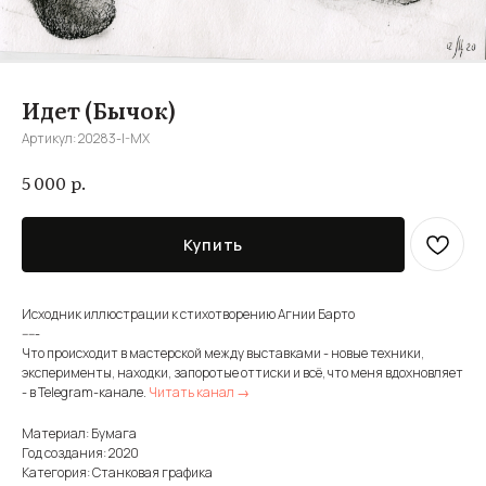
Идет (Бычок)
Артикул:
20283-I-MX
р.
5 000
Купить
Исходник иллюстрации к стихотворению Агнии Барто
-----
Что происходит в мастерской между выставками - новые техники,
эксперименты, находки, запоротые оттиски и всё, что меня вдохновляет
- в Telegram-канале.
Читать канал →
Материал: Бумага
Год создания: 2020
Категория: Станковая графика