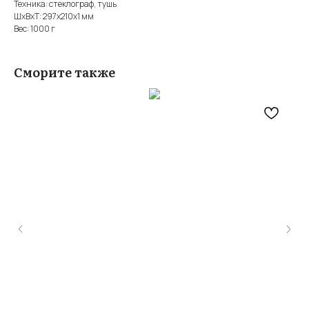
Техника: стеклограф, тушь
ШxВxТ: 297x210x1 мм
Вес: 1000 г
Сморите также