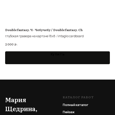
Double fantasy. Ч - Чебучебу / Double fantasy. Ch
По 
глубокая гравюра на картоне 18x8 / intaglio cardboard
гра
р.
2 000
9 0
Купить
КАТАЛОГ РАБОТ
Мария
Полный каталог
Щедрина,
Пейзаж