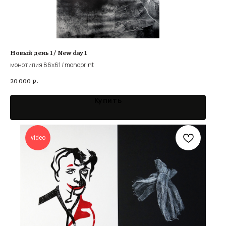
Новый день 1 / New day 1
монотипия 86х61 / monoprint
р.
20 000
Купить
video