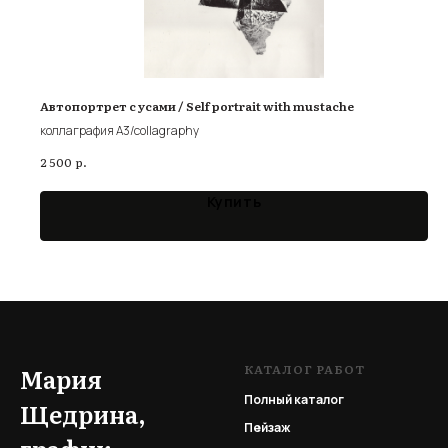
Автопортрет с усами / Self portrait with mustache
коллаграфия А3/collagraphy
р.
2 500
Купить
КАТАЛОГ РАБОТ
Мария
Полный каталог
Щедрина,
Пейзаж