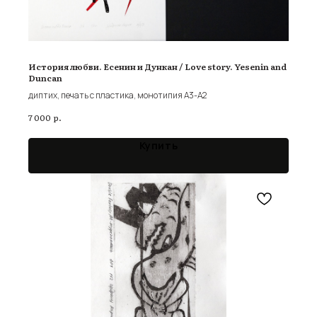
История любви. Есенин и Дункан / Love story. Yesenin and
Duncan
диптих, печать с пластика, монотипия А3-А2
р.
7 000
Купить