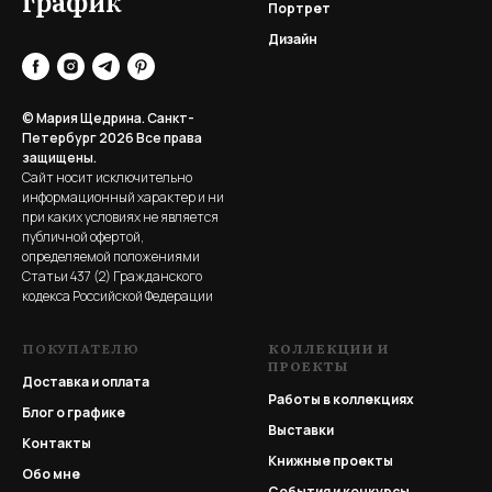
график
Портрет
Дизайн
© Мария Щедрина. Санкт-
Петербург 2026
Все права
защищены.
Сайт носит исключительно
информационный характер и ни
при каких условиях не является
публичной офертой,
определяемой положениями
Статьи 437 (2) Гражданского
кодекса Российской Федерации
ПОКУПАТЕЛЮ
КОЛЛЕКЦИИ И
ПРОЕКТЫ
Доставка и оплата
Работы в коллекциях
Блог о графике
Выставки
Контакты
Книжные проекты
Обо мне
События и конкурсы