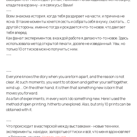
кладите в корзину - и я свяжусь с Вами!
-----
Всем знакома история, когда тебя раздирает на части, и причина не
ясна. В такие моменты хочется сесть и собрать себя в кучку, смотать... С
другой стороны, именно тогда и рождается что-то новое, что двигает
тебя вперед.
Как фанат экспериментов, в каждой работе я делаю что-то новое. Здесь
использовала метод открытой печати, доселе не изведанный. Увы, но
только 10 оттисков можно получить с ним.
-----
-----
Everyone knows the story when you are torn apart, and the reason is not
clear. At such moments, you want to sit down and gather yourself together,
wind up ... On the other hand, it is then that something new is born that
moves you forward.
As a fan of experiments, in every work I do something new. Here I used the
method of open printing, hitherto unexplored. Alas, but only 10 prints can be
obtained with it.
-----
Что происходит в мастерской между выставками - новые техники,
эксперименты, находки, запоротые оттиски и всё, что меня вдохновляет