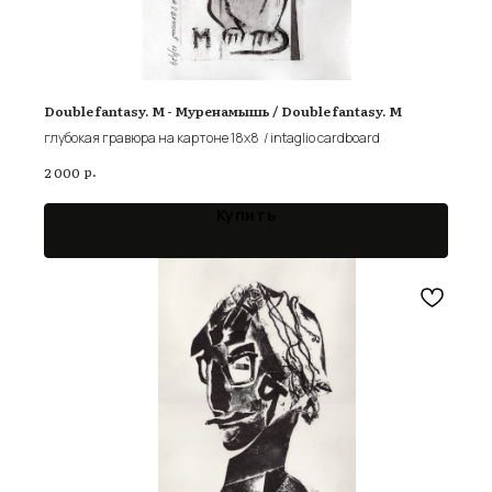
Double fantasy. М - Муренамышь / Double fantasy. M
глубокая гравюра на картоне 18x8 / intaglio cardboard
р.
2 000
Купить