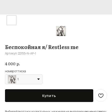
Беспокойная я/ Restless me
Артикул:
22155-N-АР-1
р.
4 000
номер оттиска
1
Купить
Выбирайте оттиск из доступных, нажимая на выпадающее меню сверху,