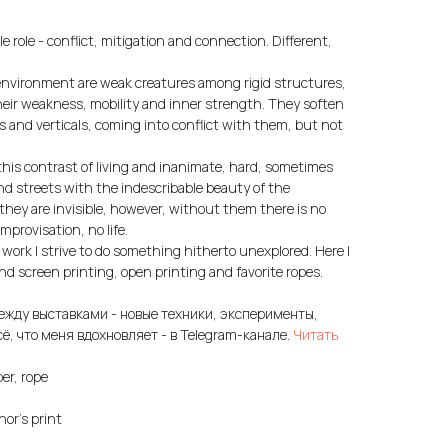
e role - conflict, mitigation and connection. Different,
n environment are weak creatures among rigid structures,
their weakness, mobility and inner strength. They soften
als and verticals, coming into conflict with them, but not
this contrast of living and inanimate, hard, sometimes
d streets with the indescribable beauty of the
l, they are invisible, however, without them there is no
mprovisation, no life.
 work I strive to do something hitherto unexplored. Here I
 screen printing, open printing and favorite ropes.
ежду выставками - новые техники, эксперименты,
сё, что меня вдохновляет - в Telegram-канале.
Читать
er, rope
or's print