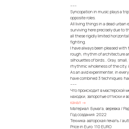
-----
Syncopation in music plays a tripl
opposite roles.
All living things in a dead urba
surviving here precisely due to 
all these rigidly limited horizont
fighting.
I have always been pleased with 
rough, rhythm of architecture an
silhouettes of birds... Gray, smal
rhythmic wholeness of the city, i
As an avid experimenter, in every
have combined 3 techniques: hand
-----
Что происходит в мастерской м
находки, запоротые оттиски и в
канал →
Материал: Бумага, веревка / Pap
Год создания: 2022
Техника: авторская печать / auth
Price in Euro: 110 EURO