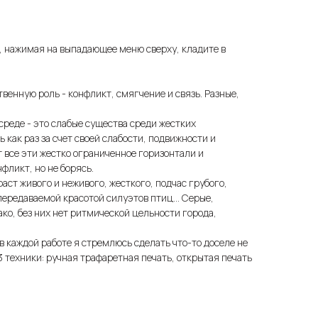
, нажимая на выпадающее меню сверху, кладите в
венную роль - конфликт, смягчение и связь. Разные,
среде - это слабые существа среди жестких
как раз за счет своей слабости, подвижности и
 все эти жестко ограниченное горизонтали и
нфликт, но не борясь.
аст живого и неживого, жесткого, подчас грубого,
передаваемой красотой силуэтов птиц... Серые,
ко, без них нет ритмической цельности города,
в каждой работе я стремлюсь сделать что-то доселе не
3 техники: ручная трафаретная печать, открытая печать