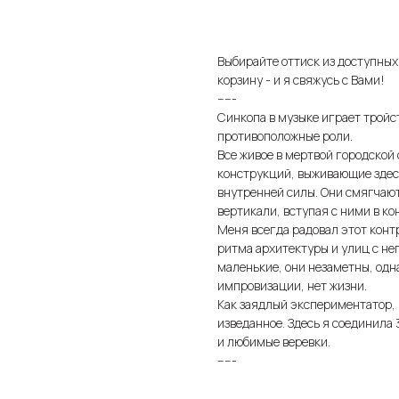
Купить
Выбирайте оттиск из доступных
корзину - и я свяжусь с Вами!
-----
Синкопа в музыке играет тройст
противоположные роли.
Все живое в мертвой городской 
конструкций, выживающие здесь 
внутренней силы. Они смягчают
вертикали, вступая с ними в ко
Меня всегда радовал этот контр
ритма архитектуры и улиц с не
маленькие, они незаметны, одна
импровизации, нет жизни.
Как заядлый экспериментатор, 
изведанное. Здесь я соединила 
и любимые веревки.
-----