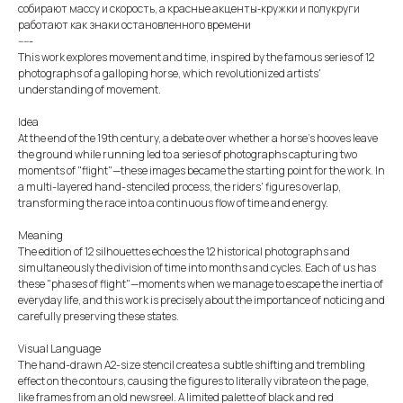
собирают массу и скорость, а красные акценты‑кружки и полукруги
работают как знаки остановленного времени
-----
This work explores movement and time, inspired by the famous series of 12
photographs of a galloping horse, which revolutionized artists'
understanding of movement.
Idea
At the end of the 19th century, a debate over whether a horse's hooves leave
the ground while running led to a series of photographs capturing two
moments of "flight"—these images became the starting point for the work. In
a multi-layered hand-stenciled process, the riders' figures overlap,
transforming the race into a continuous flow of time and energy.
Meaning
The edition of 12 silhouettes echoes the 12 historical photographs and
simultaneously the division of time into months and cycles. Each of us has
these "phases of flight"—moments when we manage to escape the inertia of
everyday life, and this work is precisely about the importance of noticing and
carefully preserving these states.
Visual Language
The hand-drawn A2-size stencil creates a subtle shifting and trembling
effect on the contours, causing the figures to literally vibrate on the page,
like frames from an old newsreel. A limited palette of black and red