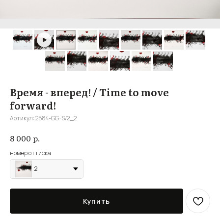
Время - вперед! / Time to move
forward!
Артикул:
2584-GG-S/2_2
р.
8 000
номер оттиска
2
Купить