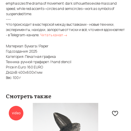
emphasizes the drama of movement: dark silhouettes evoke mass and
speed, while red accents—circles and semicircles—work as symbols of
suspended time.
-----
Что происходит в мастерской между выставками - новые техники,
эксперименты, находки, запоротые оттиски и всё, что меня вдохновляет
- в Telegram-канале.
Читать канал →
Материал: Бумага / Paper
Год создания: 2025
Категория: Печатная графика
Техника: ручной трафарет / hand stencil
Price in Euro: 160 EURO
ДxШxВ: 400x600x1 мм
Вес: 100 г
Смотреть также
video