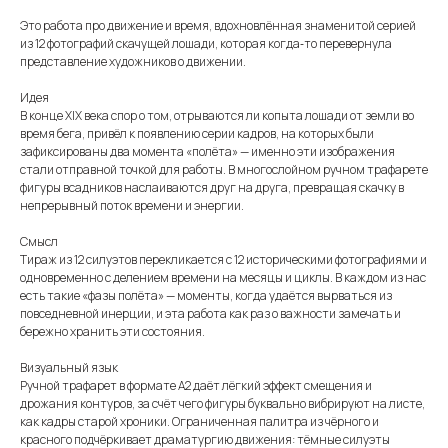
Это работа про движение и время, вдохновлённая знаменитой серией
из 12 фотографий скачущей лошади, которая когда‑то перевернула
представление художников о движении.​​
Идея
В конце XIX века спор о том, отрываются ли копыта лошади от земли во
время бега, привёл к появлению серии кадров, на которых были
зафиксированы два момента «полёта» — именно эти изображения
стали отправной точкой для работы. В многослойном ручном трафарете
фигуры всадников наслаиваются друг на друга, превращая скачку в
непрерывный поток времени и энергии.​​
Смысл
Тираж из 12 силуэтов перекликается с 12 историческими фотографиями и
одновременно с делением времени на месяцы и циклы. В каждом из нас
есть такие «фазы полёта» — моменты, когда удаётся вырваться из
повседневной инерции, и эта работа как раз о важности замечать и
бережно хранить эти состояния.​​
Визуальный язык
Ручной трафарет в формате А2 даёт лёгкий эффект смещения и
дрожания контуров, за счёт чего фигуры буквально вибрируют на листе,
как кадры старой хроники. Ограниченная палитра из чёрного и
красного подчёркивает драматургию движения: тёмные силуэты