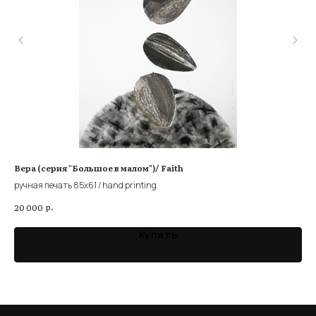
Вера (серия "Большое в малом")/ Faith
Ун
ручная печать 85x61 / hand printing
авт
р.
20 000
4 0
Купить