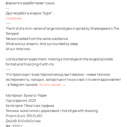
формате и доработав ее тушью.
----
Другие работы в серии "Буря":
Спасение
-----
The first of a mini-series of large monotypes inspired by Shakespeare's The
Tempest:
We are created from the same substance,
What are our dreams. And surrounded by sleep
All our little lives
I conducted an experiment, making a monotype on the largest possible
format and finalizing it with ink.
-----
Что происходит в мастерской между выставками - новые техники,
эксперименты, находки, запоротые оттиски и всё, что меня вдохновляет
- в Telegram-канале.
Читать канал →
Материал: Бумага / Paper
Год создания: 2023
Категория: Печатная графика
Техника: монотипия с дорисовкой / monotype with drawing
Price in Euro: 350 EURO
ДxШxВ: 640x940x1 мм
Вес: 1000 г