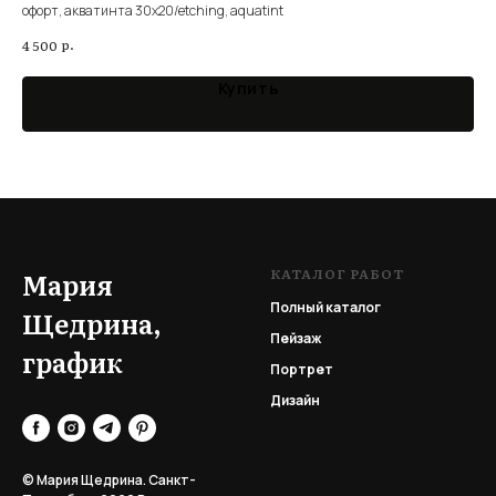
офорт, акватинта 30х20/etching, aquatint
7 5
р.
4 500
Купить
КАТАЛОГ РАБОТ
Мария
Полный каталог
Щедрина,
Пейзаж
график
Портрет
Дизайн
© Мария Щедрина. Санкт-