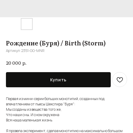
Рождение (Буря) / Birth (Storm)
Артикул:
2351-GG-MNR
р.
20 000
Купить
Первая из мини-серии больших монотипий, созданных под
впечатлением от пьесы Шекспира "Буря":
Мы созданы из вещества того же,
Что наши сны. И сном окружена
Вся наша маленькая жизнь
Я провела эксперимент, сделав монотипию на максимально большом