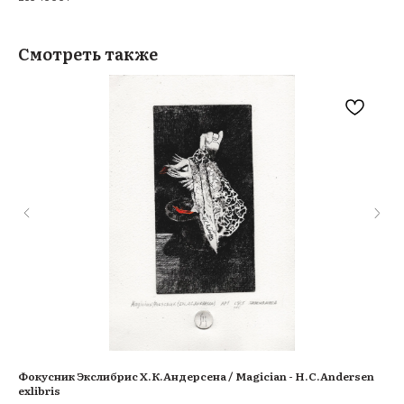
Смотреть также
s
Фокусник Экслибрис Х.К.Андерсена / Magician - H.C.Andersen
Я е
exlibris
гра