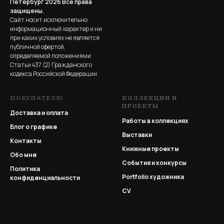
Петербург 2026
Все права
защищены.
Сайт носит исключительно
информационный характер и ни
при каких условиях не является
публичной офертой,
определяемой положениями
Статьи 437 (2) Гражданского
кодекса Российской Федерации
ПОКУПАТЕЛЮ
КОЛЛЕКЦИИ И
ПРОЕКТЫ
Доставка и оплата
Работы в коллекциях
Блог о графике
Выставки
Контакты
Книжные проекты
Обо мне
События и конкурсы
Политика
Portfolio
художника
конфиденциальности
CV