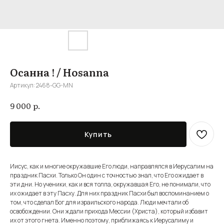
Осанна ! / Hosanna
Артикул:
2468-GG-MN
р.
9 000
Купить
Иисус, как и многие окружавшие Его люди, направлялся в Иерусалим на
праздник Пасхи. Только Он один с точностью знал, что Его ожидает в
эти дни. Но ученики, как и вся толпа, окружавшая Его, не понимали, что
их ожидает в эту Пасху. Для них праздник Пасхи был воспоминанием о
том, что сделал Бог для израильского народа. Люди мечтали об
освобождении. Они ждали прихода Мессии (Христа), который избавит
их от этого гнета. Именно поэтому, приближаясь к Иерусалиму и