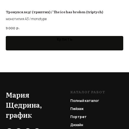
Тронулся лед! (триптих) / The ice has broken (triptych)
По 
монотипия А3 / monotype
офо
р.
9 000
3 9
Купить
КАТАЛОГ РАБОТ
Мария
Полный каталог
Щедрина,
Пейзаж
график
Портрет
Дизайн