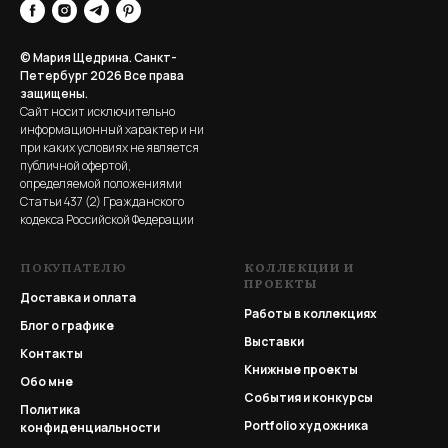
© Мария Щедрина. Санкт-
Петербург 2026
Все права
защищены.
Сайт носит исключительно
информационный характер и ни
при каких условиях не является
публичной офертой,
определяемой положениями
Статьи 437 (2) Гражданского
кодекса Российской Федерации
ПОКУПАТЕЛЮ
КОЛЛЕКЦИИ И
ПРОЕКТЫ
Доставка и оплата
Работы в коллекциях
Блог о графике
Выставки
Контакты
Книжные проекты
Обо мне
События и конкурсы
Политика
Portfolio
художника
конфиденциальности