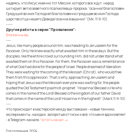
надеясь, что Иисус именно тот Мессия, которого все ждут, народ
цитирует ветхозаветного псалмопевца-пророка: “осанна! благословен
Грядущий во имя Господне! благословенно грядущее во имя Господа
царство отца нашего Давида! осанна в вышних! “(Мк. 11:9-10).
-------
Другие работы в серии "Проявления":
Блаженны вы...
-----
Jesus, like many people around Him, was heading to Jerusalem for the
Passover. Only He knew exactly what awaited Him in these days. But the
disciples, like the entire crowd surrounding Him, did not understand what
awaited them on this Passover. For them, the Passover was a remembrance
of what God had done for the people of Israel. People dreamed of liberation.
They were waiting for the coming of the Messiah (Christ), who would free
them from this oppression. That is why, approaching Jerusalem and
hoping that Jesus was the Messiah everyone was waiting for, the people
quoted the Old Testament psalmist-prophet: “Hosanna! Blessed is He who
comes in the name of the Lord! Blessed is the kingdom of our father David
that comes in the name of the Lord! Hosanna in the highest!” (Mark 11:9-10).
-----
Что происходит в мастерской между выставками - новые техники,
эксперименты, находки, запоротые оттиски и всё, что меня вдохновляет
- в Telegram-канале.
Читать канал →
Год создания: 2024