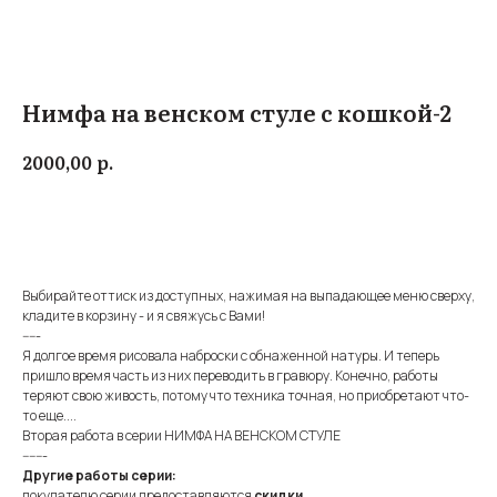
Нимфа на венском стуле с кошкой-2
р.
2000,00
Купить
Выбирайте оттиск из доступных, нажимая на выпадающее меню сверху,
кладите в корзину - и я свяжусь с Вами!
-----
Я долгое время рисовала наброски с обнаженной натуры. И теперь
пришло время часть из них переводить в гравюру. Конечно, работы
теряют свою живость, потому что техника точная, но приобретают что-
то еще....
Вторая работа в серии НИМФА НА ВЕНСКОМ СТУЛЕ
-------
Другие работы серии:
покупателю серии предоставляются
скидки