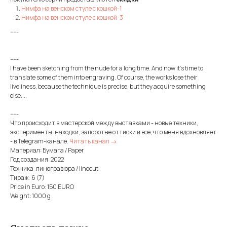
Нимфа на венском стуле с кошкой-1
Нимфа на венском стуле с кошкой-3
-----
-----
I have been sketching from the nude for a long time. And now it's time to
translate some of them into engraving. Of course, the works lose their
liveliness, because the technique is precise, but they acquire something
else....
-----
Что происходит в мастерской между выставками - новые техники,
эксперименты, находки, запоротые оттиски и всё, что меня вдохновляет
- в Telegram-канале.
Читать канал →
Материал: Бумага / Paper
Год создания: 2022
Техника: линогравюра / linocut
Тираж: 6 (7)
Price in Euro: 150 EURO
Weight: 1000 g