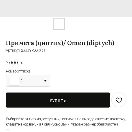
Примета (диптих)/ Omen (diptych)
Артикул:
23339-GG-X3 1
р.
7 000
номер оттиска
2
Купить
Выбирайте оттиск из доступных, нажимая на выпадающее меню сверху,
кладите в корзину - и я свяжусь с Вами! Указан размер обеих частей
-----