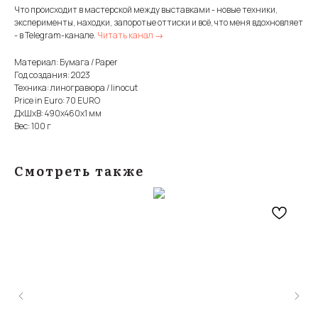
Что происходит в мастерской между выставками - новые техники,
эксперименты, находки, запоротые оттиски и всё, что меня вдохновляет
- в Telegram-канале.
Читать канал →
Материал: Бумага / Paper
Год создания: 2023
Техника: линогравюра / linocut
Price in Euro: 70 EURO
ДxШxВ: 490x460x1 мм
Вес: 100 г
Смотреть также