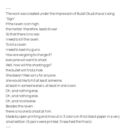
-----
The work was created under the impression of Bulat Okudzhava’s song
“Sign”:
If the raven is on high,
the matter, therefore, leads to war.
So that there is no war,
I need to kill the raven.
To kill a raven
I need to load my guns.
How are we going to charge it?
everyone will want to shoot.
Well, how will the shooting go?
the bullet will find a hole.
She doesn't feel sorry for anyone
she would like to hit at least someone,
at least in someone else's, at least in one's own.
Oh, and nothing else.
Oh, and nothing else.
Oh, and no one else.
Besides the raven:
there is no one to shoot at him.
Made by open printing and linocut in 3 colors on thick black paper in a very
small edition (6 pairs were printed, 5 reached the finals)
-----