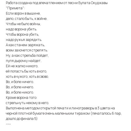
Работа создана под впечатлением от песни Булата Окуджавы
"Примета":
Если ворон в вышине,
дело, стало быть, к войне.
Чтобы не было войны,
надо ворона убить.
Чтобы ворона убить,
надо ружья зарядить.
А как станем заряжать,
всем захочется стрелять.
Ну, а как стрельба пойдет,
пуля дырочку найдет.
Ей не жалко никого,
ей попасть бы хоть в кого,
хоть в чужого, хоть в свово.
Во, и боле ничего.
Во, и боле ничего.
Во, и боле никого.
Кроме ворона того:
стрельнуть некому в него.
Выполнена методом открытой печати и линогравюры в 3 цвета на
черной плотной бумаге очень маленьким тиражом (печаталось 6 пар,
дошло до финала 5)
-----