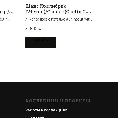
Шанс (Экслибрис
вр /
Г.Четин)/Chance (Chetin G.
exlibris)
x8 /
линогравюра с поталью А5/linocut with
gold leaf
р.
3 000
Купить
КОЛЛЕКЦИИ И ПРОЕКТЫ
Работы в коллекциях