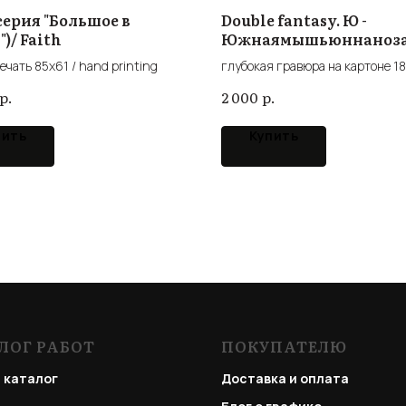
серия "Большое в
Double fantasy. Ю -
)/ Faith
Южнаямышьюннаноза
Double fantasy. U
ечать 85x61 / hand printing
глубокая гравюра на картоне 18
intaglio cardboard
р.
р.
2 000
пить
Купить
ЛОГ РАБОТ
ПОКУПАТЕЛЮ
 каталог
Доставка и оплата