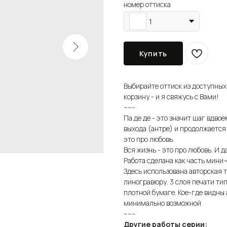
номер оттиска
1
Купить
Выбирайте оттиск из доступных
корзину - и я свяжусь с Вами!
-----
Па де де - это значит шаг вдво
выхода (антре) и продолжается
это про любовь.
Вся жизнь - это про любовь. И д
Работа сделана как часть мини-
Здесь использована авторская т
линогравюру. 3 слоя печати ти
плотной бумаге. Кое-где видны
минимально возможной
------
Другие работы серии: