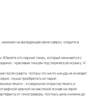
, нажимая на выпадающее меню сверху, кладите в
ем. В балете это парный танец, который начинается с
 адажио - красивым танцем под лирическую музыку, И
аже после смерти, потому что ничто никуда не исчезает.
серии, лучше приобретать их парой.
ехника печати - я соединила открытую печать и
пографской краской на масляной основе на серой
 артефакты от линогравюры, поэтому цена снижена до