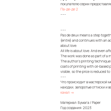
покупателю серии предоставл
Па-де-де 2
-----
-----
Pas de deux means a step together
(entre) and continues with an ada
about love.
All life is about love. And even 
The work was done as part of a min
The author's printing technique 
coats of printing with oil-based p
visible, so the price is reduced to
-----
Что происходит в мастерской м
находки, запоротые оттиски и в
канал →
Материал: Бумага / Paper
Год создания: 2023