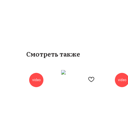
Смотреть также
video
video