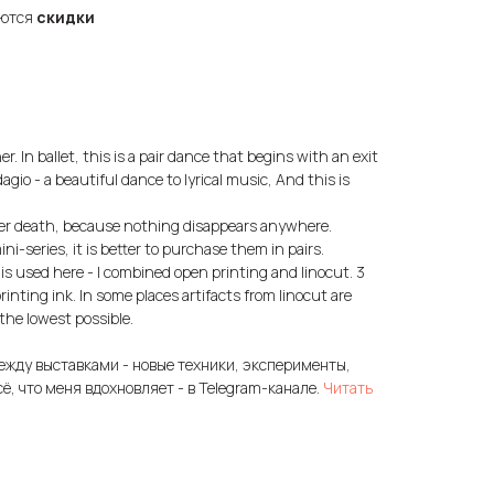
яются
скидки
. In ballet, this is a pair dance that begins with an exit
gio - a beautiful dance to lyrical music, And this is
after death, because nothing disappears anywhere.
i-series, it is better to purchase them in pairs.
is used here - I combined open printing and linocut. 3
rinting ink. In some places artifacts from linocut are
 the lowest possible.
ежду выставками - новые техники, эксперименты,
сё, что меня вдохновляет - в Telegram-канале.
Читать