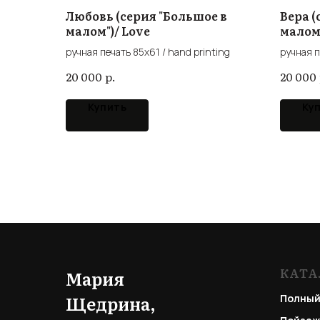
Любовь (серия "Большое в
Вера (
малом")/ Love
малом"
ручная печать 85x61 / hand printing
ручная п
р.
20 000
20 000
Купить
Ку
КАТА
Мария
Щедрина,
Полный