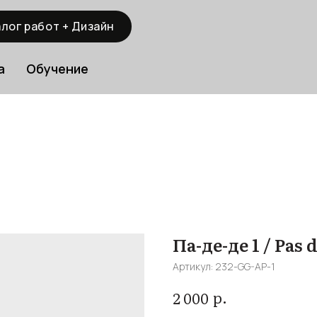
лог работ + Дизайн
а
Обучение
Па-де-де 1 / Pas 
Артикул:
232-GG-AP-1
р.
2 000