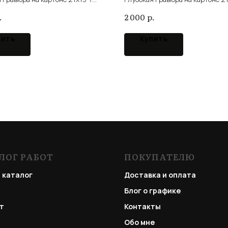
cardboard
intaglio cardboard
.
р.
2 000
пить
Купить
ЛОГ РАБОТ
ПОКУПАТЕЛЮ
 каталог
Доставка и оплата
Блог о графике
т
Контакты
Обо мне