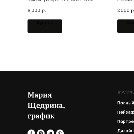
intaglio 
р.
р
8 000
2 000
Купить
Ку
КАТА
Мария
Щедрина,
Полный
Пейзаж
график
Портре
Дизайн