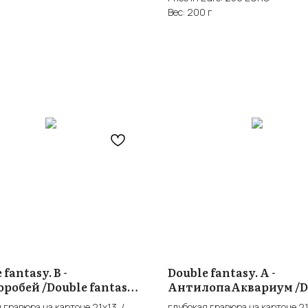
Вес: 200 г
 fantasy. В -
Double fantasy. А -
робей /Double fantasy.
АнтилопаАквариум /D
fantasy. A
 гравюра на картоне 21x13 /
глубокая гравюра на картоне 21