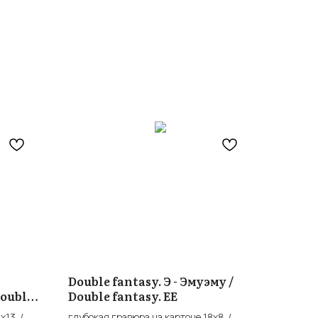
Double fantasy. Э - Эмуэму /
ouble
Double fantasy. EE
x13 /
глубокая гравюра на картоне 18x8 /