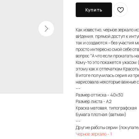
Купить
Как известно, черное зеркало и
вИдения, прямой доступ к инт
так и создаются - без участия 
просто интересно смой себе отве
вопрос "А что если прокатать н
Кому-то это покажется ужасом (
этому как к отпечаткам Красоты
В итоге получилась серия из т
нарисовала некоторые важные 
----
Размер оттиска - 40х30
Размер листа - А2
Краска матовая, типографская
Бумага плотная (ватман)
----
Другие работы серии (покупате
Черное зеркало - 1