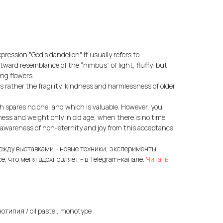
xpression "God's dandelion". It usually refers to
ard resemblance of the “nimbus” of light, fluffy, but
ing flowers.
rather the fragility, kindness and harmlessness of older
ch spares no one, and which is valuable. However, you
ness and weight only in old age, when there is no time
 awareness of non-eternity and joy from this acceptance.
ежду выставками - новые техники, эксперименты,
сё, что меня вдохновляет - в Telegram-канале.
Читать
типия / oil pastel, monotype