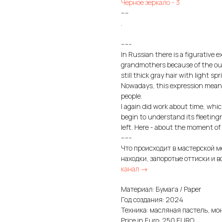
Черное зеркало - 3
----
.
-----
In Russian there is a figurative e
grandmothers because of the outw
still thick gray hair with light spr
Nowadays, this expression means 
people.
I again did work about time, whi
begin to understand its fleeting
left. Here - about the moment of
-----
Что происходит в мастерской м
находки, запоротые оттиски и в
канал →
Материал: Бумага / Paper
Год создания: 2024
Техника: масляная пастель, моно
Price in Euro: 250 EURO