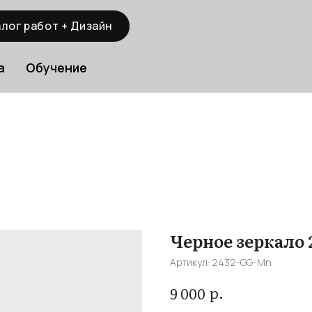
лог работ + Дизайн
а
Обучение
Черное зеркало 2
Артикул:
2432-GG-Mn
р.
9 000