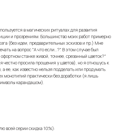
спользуется в магических ритуалах для развития
уиции и прозрениям. Большинство моих работ примерно
мозга (без идеи, предварительных эскизов и пр.) Мне
чать на вопрос "А что если...?". В этом случае был
а офортном станке живой, точнее, срезанный цветок?"
я честно просила прощения у цветов), но я отношусь к
, а ее, как известно нельзя подделать или продумать.
рех монотипий практически без доработки (я лишь
символы карандашом).
лю всей серии скидка 10%):