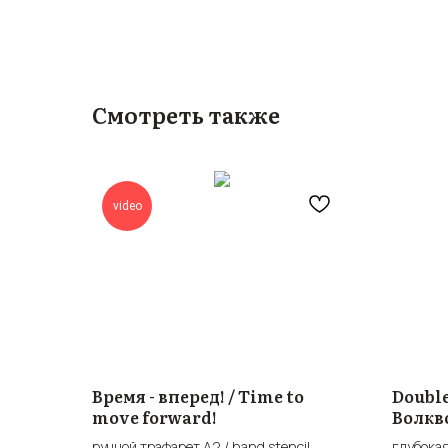
Смотреть также
video
Время - вперед! / Time to
Double
move forward!
Волкво
V
ручной трафарет А2 / hand stencil
глубокая