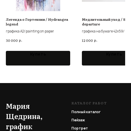
Легенда о Гортензии / Hydrangea
Медлительный уход / Slo
legend
departure
графика А2/ painting on paper
графика на бумаге 42х59/ pai
paper
р.
р.
30 000
12 000
Купить
Купить
КАТАЛОГ РАБОТ
Мария
Полный каталог
Щедрина,
Пейзаж
график
Портрет