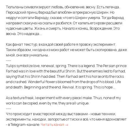
Тюльпаны символизируют любовь, обновление, весну. Есть легенда.
Персидский принц Фархад был влюблен в прекрасную Ширин. Но
недруги солгали Фархаду, сказав, что его Ширин умерла. Тогда Фархад
направил скакуна на скалы и разбился. От капель его крови расцвели
чудесные цветы. Жизнь и смерть. Начало и конец. Возрождение. Это
весна. Это надежда...
Как фанат текстур, в каждой своей работе я провожу эксперимент.
Таким образом, ни одна из моих работ не может быть скопирована, даже
мной, они все уникальны.
-----
Tulips symbolize love, renewal, spring. There is a legend. The Persian prince
Farhad was in love with the beautiful Shirin. But the enemies lied to Farhad,
saying that his Shirin had died. Then Farhad sent his horse onto the rocks
and crashed. Wonderful flowers bloomed from the drops of his blood. Life
and death. Beginning and the end. Revival. It is spring. This is hope...
As a texture freak, I experiment with every piece I make. Thus, none of my
works can be copied, even by me, they are all unique.
-----
Что происходит в мастерской между выставками - новые техники,
эксперименты, находки, запоротые оттиски и всё, что меня вдохновляет
- в Telegram-канале.
Читать канал →