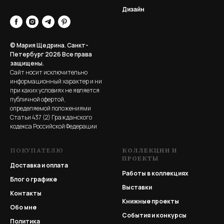
Дизайн
© Мария Щедрина. Санкт-
Петербург 2026
Все права
защищены.
Сайт носит исключительно
информационный характер и ни
при каких условиях не является
публичной офертой,
определяемой положениями
Статьи 437 (2) Гражданского
кодекса Российской Федерации
ПОКУПАТЕЛЮ
КОЛЛЕКЦИИ И
ПРОЕКТЫ
Доставка и оплата
Работы в коллекциях
Блог о графике
Выставки
Контакты
Книжные проекты
Обо мне
События и конкурсы
Политика