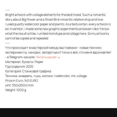
-----
Bright artwork with collage elements for the best mood. Such a romantic
story about Big Flower and a Small Bird romantic relationship and love.
I used quality watercolor paper and paints. As a texture fan, every artwork is
an invention, i make some new graphic experiments and even I don't know
what the result will be. I united monotype and collage here. So my artworks
cannot be copied and repeated
-----
Что происходит в мастерской между выставками - новые техники,
эксперименты, находки, запоротые оттиски и всё, что меня вдохновляет
- в Telegram-канале.
Читать канал →
Материал: Бумага / Paper
Год создания: 2020
Категория: Станковая графика
Техника: акварель, тушь, коллаж / watercolor, ink, collage
Price in Euro: 140 EURO
wht: 350x250x1 mm
Weight: 1000 g