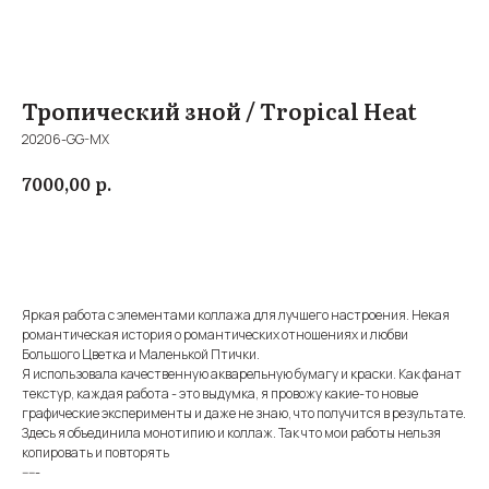
Тропический зной / Tropical Heat
20206-GG-MX
р.
7000,00
Купить
Яркая работа с элементами коллажа для лучшего настроения. Некая
романтическая история о романтических отношениях и любви
Большого Цветка и Маленькой Птички.
Я использовала качественную акварельную бумагу и краски. Как фанат
текстур, каждая работа - это выдумка, я провожу какие-то новые
графические эксперименты и даже не знаю, что получится в результате.
Здесь я объединила монотипию и коллаж. Так что мои работы нельзя
копировать и повторять
-----