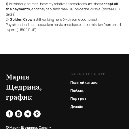
1) in this tough times i have my relatives abroad account, they
accept all
the payments
, and they can send me RUB inside the Russia (price PLUS
taxes)
2)
Golden Crown
still working here (with some countries)
Pay attention, that the custom service needs export permission from an art
expert (+1500 RUB)
КАТАЛОГ РАБОТ
Мария
Полный каталог
Щедрина,
Пейзаж
график
Портрет
Дизайн
© Мария Щедрина. Санкт-