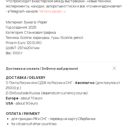
Что происходит в мастерской между выставками - новые техники,
эксперименты, находки, запоротые оттиски и всё, что меня вдохновляет
- в Telegram-канале.
Читать канал →
Материал: Бумага / Paper
Год создания: 2025
Категория: Станковая графика
Техника: Ecoline, карандаш, тушь / Ecoline, pencil
Price in Euro: 120 EURO
ШxВxТ: 297x420x1 мм
Вес: 1000 г
Доставка и оплата / Delivery and payment
ДОСТАВКА / DELIVERY
1) Почта России или СДЭК по России и СНГ -
бесплатно
(для покупок от
25000 р.)
2) EMS outside Russia (depends on currency course):
Europe
- about 70 euro
USA
- about 90 euro
ОПЛАТА / PAYMENT
для граждан РФ и СНГ - перевод на карту Сбербанка
for citizens of other countries: