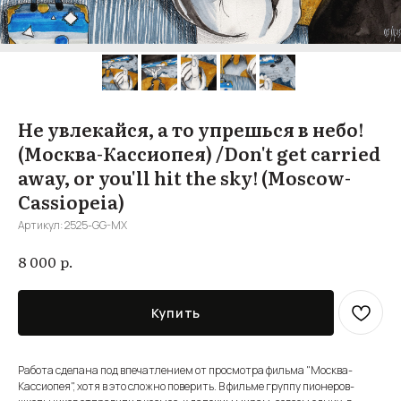
Не увлекайся, а то упрешься в небо!
(Москва-Кассиопея) /Don't get carried
away, or you'll hit the sky! (Moscow-
Cassiopeia)
Артикул:
2525-GG-MX
р.
8 000
Купить
Работа сделана под впечатлением от просмотра фильма "Москва-
Кассиопея", хотя в это сложно поверить. В фильме группу пионеров-