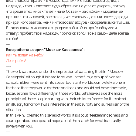
школьников отправили в космос, к далеким мирам, совсем одних, в
надежде, что они слетают туда-обратно и не успеют умереть, потому
что время в тех мирах течет иначе. Оставим за скобками моральные
принципы этих людей, расстающихся со своими детьми навсегда ради
призрачного завтра, меня интересовал абсурд и сюрреализм ситуации.
В таком ключе я и создала эту серию работ. Она про "слабоумие и
отвагу", про бегство и надежду, про поиск того, что на самом деле всегда
с тобой.
----
Еще работы в серии "Москва-Кассиопея":
Как ты попал на небо?
Лови рыбку!
-----
The work was made under the impression of watching the film "Moscow-
Cassiopeia", although it is hard to believe. In the film, a group of pioneer
schoolchildren were sent into space, to distant worlds, completely alone, in
the hope that they would fly there and back and would not have time to die,
because time flows differently in those worlds. Let's leave aside the moral
principles of these people parting with their children forever for the sake of
an illusory tomorrow, I was interested in the absurdity and surrealism of the
situation.
In this vein, I created this series of works. It is about "feeblemindedness and
courage", about escape and hope, about the search for what is actually
always with you.
-----