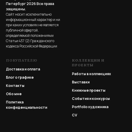
Петербург 2026
Все права
защищены.
Сайт носит исключительно
информационный характер и ни
при каких условиях не является
публичной офертой,
определяемой положениями
Статьи 437 (2) Гражданского
кодекса Российской Федерации
ПОКУПАТЕЛЮ
КОЛЛЕКЦИИ И
ПРОЕКТЫ
Доставка и оплата
Работы в коллекциях
Блог о графике
Выставки
Контакты
Книжные проекты
Обо мне
События и конкурсы
Политика
Portfolio
художника
конфиденциальности
CV