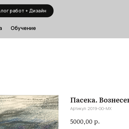
лог работ + Дизайн
а
Обучение
Пасека. Вознесе
Артикул:
2019-GG-MX
р.
5000,00