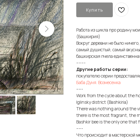
Купить
Работа из цикла про родину мо
(Башкирия)
Вокруг деревни не было ничего
самый душистый, самый вкусный
башкирская пчела единственная
-------
Другие работы серии:
покупателю серии предоставл
Баба Дуня. Вознесенка
-----
Work from the cycle about the ho
Iglinsky district (Bashkiria)
There was nothing around the vil
there is the most fragrant, the m
Bashkir bee is the only one that fl
-----
Что происходит в мастерской м