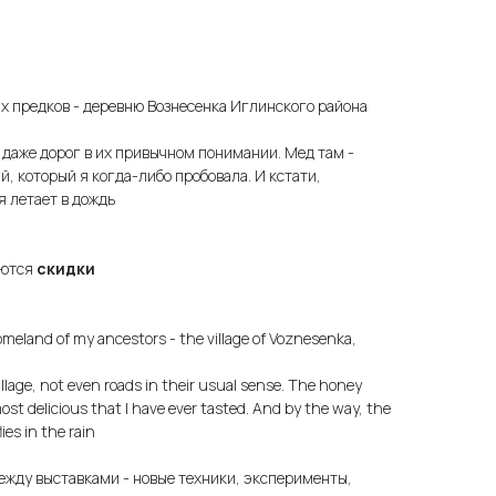
их предков - деревню Вознесенка Иглинского района
, даже дорог в их привычном понимании. Мед там -
, который я когда-либо пробовала. И кстати,
 летает в дождь
яются
скидки
meland of my ancestors - the village of Voznesenka,
lage, not even roads in their usual sense. The honey
ost delicious that I have ever tasted. And by the way, the
ies in the rain
ежду выставками - новые техники, эксперименты,