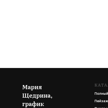
КАТА
Мария
Щедрина,
Полный
Пейзаж
график