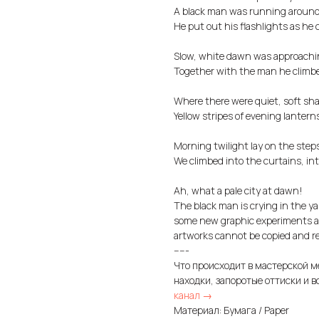
A black man was running around 
He put out his flashlights as he 
Slow, white dawn was approachi
Together with the man he climbe
Where there were quiet, soft sh
Yellow stripes of evening lanterns
Morning twilight lay on the step
We climbed into the curtains, int
Ah, what a pale city at dawn!
The black man is crying in the ya
some new graphic experiments an
artworks cannot be copied and r
-----
Что происходит в мастерской м
находки, запоротые оттиски и в
канал →
Материал: Бумага / Paper