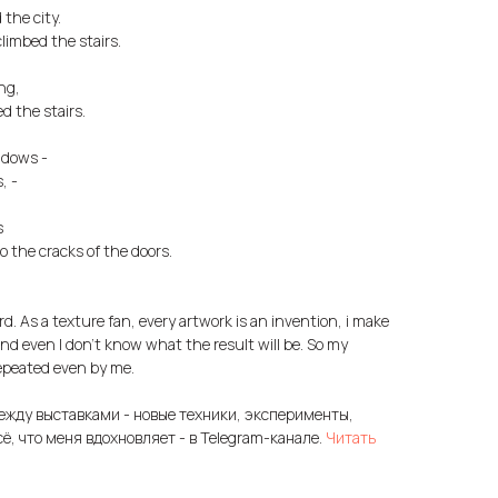
the city.
climbed the stairs.
ng,
d the stairs.
adows -
, -
s
o the cracks of the doors.
rd. As a texture fan, every artwork is an invention, i make
d even I don't know what the result will be. So my
epeated even by me.
ежду выставками - новые техники, эксперименты,
сё, что меня вдохновляет - в Telegram-канале.
Читать