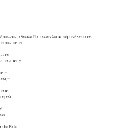
лександр Блока: По городу бегал чёрный человек.
на лестницу.
ссвет,
на лестницу.
ни —
рей,—
пени,
дверей.
е!
ре.
nder Blok: