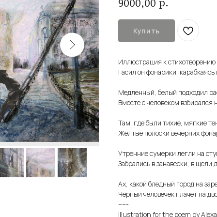
р.
9000,00
Купить
Иллюстрация к стихотворению А
Гасил он фонарики, карабкаясь 
Медленный, белый подходил ра
Вместе с человеком взбирался 
Там, где были тихие, мягкие те
Жёлтые полоски вечерних фона
Утренние сумерки легли на сту
Забрались в занавески, в щели 
Ах, какой бледный город на зар
Чёрный человечек плачет на дво
-----
Illustration for the poem by Alexa