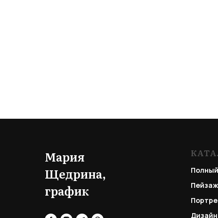
КАТА
Мария
Щедрина,
Полный
Пейзаж
график
Портре
Дизайн