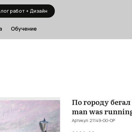
лог работ + Дизайн
а
Обучение
По городу бегал
man was running
Артикул:
21149-GG-OP