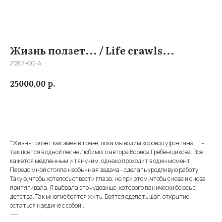
Жизнь ползет... / Life crawls...
21207-GG-A
р.
25000,00
Купить
"Жизнь ползет как змея в траве, пока мы водим хоровод у фонтана..." -
так поется в одной песне любимого автора Бориса Гребенщикова. Все
кажется медленным и тянучим, однако проходит в один момент.
Передо мной стояла необычная задача - сделать уродливую работу.
Такую, чтобы хотелось отвести глаза, но при этом, чтобы снова и снова
притягивала. Я выбрала это чудовище, которого панически боюсь с
детства. Так многие боятся жить. Боятся сделать шаг, открытие,
остаться наедине с собой...
-----