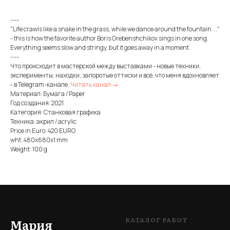
-----
"Life crawls like a snake in the grass, while we dance around the fountain ..."
- this is how the favorite author Boris Grebenshchikov sings in one song.
Everything seems slow and stringy, but it goes away in a moment.
-----
Что происходит в мастерской между выставками - новые техники,
эксперименты, находки, запоротые оттиски и всё, что меня вдохновляет
- в Telegram-канале.
Читать канал →
Материал: Бумага / Paper
Год создания: 2021
Категория: Станковая графика
Техника: акрил / acrylic
Price in Euro: 420 EURO
wht: 480x680x1 mm
Weight: 100 g
КАТАЛОГ РАБОТ
Мария