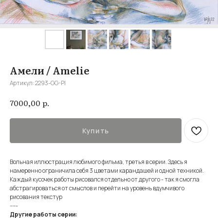
Амели / Amelie
Артикул:
2293-GG-Pl
р.
7000,00
Купить
Вольная иллюстрация любимого фильма, третья в серии. Здесь я
намеренно ограничила себя 3 цветами карандашей и одной техникой.
Каждый кусочек работы рисовался отдельно от другого - так я смогла
абстрагироваться от смыслов и перейти на уровень вдумчивого
рисования текстур
-----
Другие работы серии: