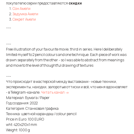
покупателю серии предоставляются
скидки
Сон Амели
Задумка Амели
Секрет Амели
-----
-----
Free illustration of your favourite movie, third in series. Here I deliberately
limited myself to 2 pencil colours and one technique. Each piece of work was
drawn separately from the other - so I was able to abstract from meanings
and move to the level of thoughtful drawing of textures
-----
Что происходит в мастерской между выставками - новые техники,
эксперименты, находки, запоротые оттиски и всё, что меня вдохновляет
- в Telegram-канале.
Читать канал →
Материал: Бумага / Paper
Год создания: 2022
Категория: Станковая графика
Техника: цветной карандаш / colour pencil
Price in Euro: 100 EURO
wht: 420x210x1 mm
Weight: 1000 g