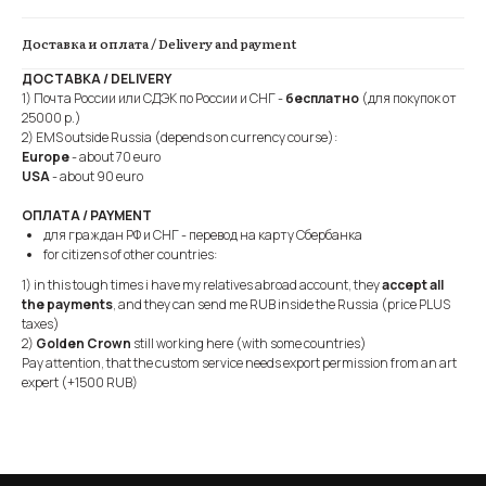
Доставка и оплата / Delivery and payment
ДОСТАВКА / DELIVERY
1) Почта России или СДЭК по России и СНГ -
бесплатно
(для покупок от
25000 р.)
2) EMS outside Russia (depends on currency course):
Europe
- about 70 euro
USA
- about 90 euro
ОПЛАТА / PAYMENT
для граждан РФ и СНГ - перевод на карту Сбербанка
for citizens of other countries:
1) in this tough times i have my relatives abroad account, they
accept all
the payments
, and they can send me RUB inside the Russia (price PLUS
taxes)
2)
Golden Crown
still working here (with some countries)
Pay attention, that the custom service needs export permission from an art
expert (+1500 RUB)