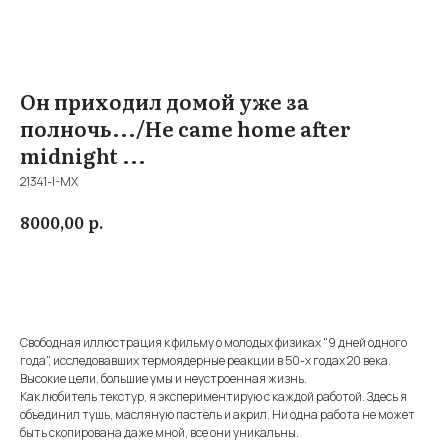
Он приходил домой уже за
полночь.../He came home after
midnight ...
21341-I-MX
р.
8000,00
Купить
Свободная иллюстрация к фильму о молодых физиках "9 дней одного
года", исследовавших термоядерные реакции в 50-х годах 20 века.
Высокие цели, большие умы и неустроенная жизнь.
Как любитель текстур, я экспериментирую с каждой работой. Здесь я
объединил тушь, масляную пастель и акрил. Ни одна работа не может
быть скопирована даже мной, все они уникальны.