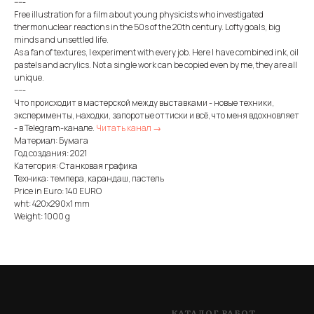
-----
Free illustration for a film about young physicists who investigated
thermonuclear reactions in the 50s of the 20th century. Lofty goals, big
minds and unsettled life.
As a fan of textures, I experiment with every job. Here I have combined ink, oil
pastels and acrylics. Not a single work can be copied even by me, they are all
unique.
-----
Что происходит в мастерской между выставками - новые техники,
эксперименты, находки, запоротые оттиски и всё, что меня вдохновляет
- в Telegram-канале.
Читать канал →
Материал: Бумага
Год создания: 2021
Категория: Станковая графика
Техника: темпера, карандаш, пастель
Price in Euro: 140 EURO
wht: 420x290x1 mm
Weight: 1000 g
КАТАЛОГ РАБОТ