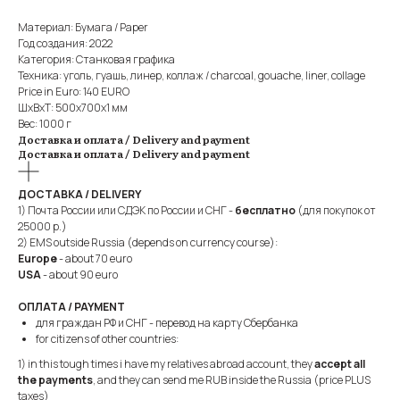
Материал: Бумага / Paper
Год создания: 2022
Категория: Станковая графика
Техника: уголь, гуашь, линер, коллаж / charcoal, gouache, liner, collage
Price in Euro: 140 EURO
ШxВxТ: 500x700x1 мм
Вес: 1000 г
Доставка и оплата / Delivery and payment
Доставка и оплата / Delivery and payment
ДОСТАВКА / DELIVERY
1) Почта России или СДЭК по России и СНГ -
бесплатно
(для покупок от
25000 р.)
2) EMS outside Russia (depends on currency course):
Europe
- about 70 euro
USA
- about 90 euro
ОПЛАТА / PAYMENT
для граждан РФ и СНГ - перевод на карту Сбербанка
for citizens of other countries:
1) in this tough times i have my relatives abroad account, they
accept all
the payments
, and they can send me RUB inside the Russia (price PLUS
taxes)