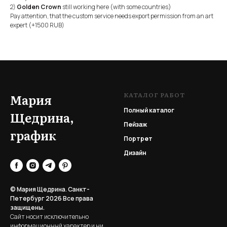
2)
Golden Crown
still working here (with some countries)
Pay attention, that the custom service needs export permission from an art
expert (+1500 RUB)
КАТАЛОГ РАБОТ
Мария
Полный каталог
Щедрина,
Пейзаж
график
Портрет
Дизайн
© Мария Щедрина. Санкт-
Петербург 2026
Все права
защищены.
Сайт носит исключительно
информационный характер и ни