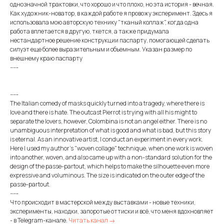
однозначной трактовки, что хорошо и что плохо, но эта история - вечная.
Как художник-новатор, в каждой работе я провожу эксперимент. Здесь я
использовала мою авторскую технику "тканый коллаж", когда одна
работа вплетается в другую, ткется, а также придумала
нестандартное решение конструкции паспарту, помогающей сделать
силуэт еще более выразительным и объемным. Указан размер по
внешнему краю паспарту
-----
-----
The Italian comedy of masks quickly turned into a tragedy, where there is
love and there is hate. The outcast Pierrot is trying with all his might to
separate the lovers, however, Colombina is not an angel either. There is no
unambiguous interpretation of what is good and what is bad, but this story
is eternal. As an innovative artist, I conduct an experiment in every work.
Here I used my author's "woven collage" technique, when one work is woven
into another, woven, and also came up with a non-standard solution for the
design of the passe-partout, which helps to make the silhouette even more
expressive and voluminous. The size is indicated on the outer edge of the
passe-partout.
-----
Что происходит в мастерской между выставками - новые техники,
эксперименты, находки, запоротые оттиски и всё, что меня вдохновляет
- в Telegram-канале.
Читать канал →