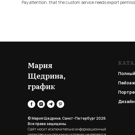
Pay attention, that the custom service needs export permis
КАТА
Мария
Щедрина,
Полный
Пейзаж
график
Портре
Дизайн
© Мария Щедрина. Санкт-Петербург 2026
Все права защищены.
Сайт носит исключительно информационный
характер и ни при каких условиях не является