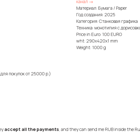
канал →
Материал: Бумага / Paper
Год создания: 2025
Категория: Станковая графика
Техника: монотипия с дорисовк
Price in Euro: 100 EURO
wht: 290x420x1 mm
Weight: 1000 g
для покупок от 25000 р.)
hey
accept all the payments
, and they can send me RUB inside the Ru