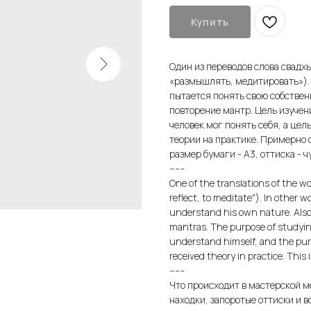
Купить
Один из переводов слова свадх
«размышлять, медитировать»). И
пытается понять свою собствен
повторение мантр. Цель изучен
человек мог понять себя, а це
теории на практике. Примерно о
размер бумаги - А3, оттиска - ч
-----
One of the translations of the wor
reflect, to meditate"). In other w
understand his own nature. Also,
mantras. The purpose of studying 
understand himself, and the purp
received theory in practice. This
-----
Что происходит в мастерской м
находки, запоротые оттиски и в