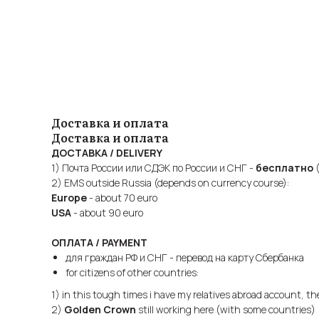
Доставка и оплата
Доставка и оплата
ДОСТАВКА / DELIVERY
1) Почта России или СДЭК по России и СНГ -
бесплатно
(
2) EMS outside Russia (depends on currency course):
Europe
- about 70 euro
USA
- about 90 euro
ОПЛАТА / PAYMENT
для граждан РФ и СНГ - перевод на карту Сбербанка
for citizens of other countries:
1) in this tough times i have my relatives abroad account, t
2)
Golden Crown
still working here (with some countries)