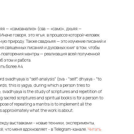
ьяя — «самоанализ» (сва — «само», дхьяя —
наче говоря, это ягья, в процессе которой человек
ную природу. Также свадхьяя — это изучение писаний и
ия священных писаний и духовных книг в том, чтобы
ль повторения мантры — реализация всей полученной
б этом и работа.
уть более А4
d svadhyaya is "self-analysis" (sva - "self", dhyaya - "to
ords, this is yagya, during which a person tries to
 svadhyaya is the study of scriptures and repetition of
sacred scriptures and spiritual books is for a person to
ose of repeating a mantra is to implement all the
 is approximately what the work is about.
ежду выставками - новые техники, эксперименты,
сё, что меня вдохновляет - в Telegram-канале.
Читать