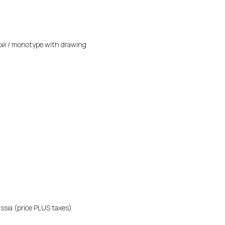
ой / monotype with drawing
ssia (price PLUS taxes)