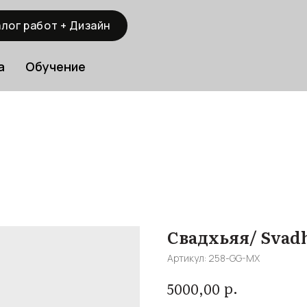
лог работ + Дизайн
а
Обучение
Свадхьяя/ Svad
Артикул:
258-GG-MX
р.
5000,00