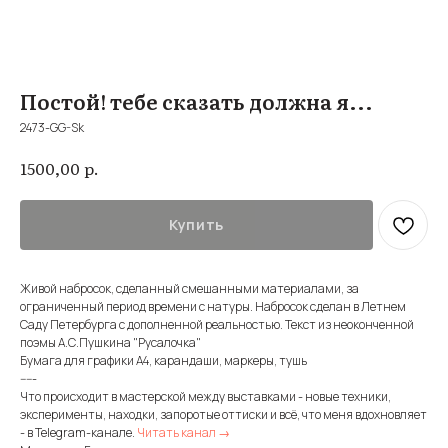
Постой! тебе сказать должна я...
2473-GG-Sk
р.
1500,00
Купить
Живой набросок, сделанный смешанными материалами, за
ограниченный период времени с натуры. Набросок сделан в Летнем
Саду Петербурга с дополненной реальностью. Текст из неоконченной
поэмы А.С.Пушкина "Русалочка"
Бумага для графики А4, карандаши, маркеры, тушь
-----
Что происходит в мастерской между выставками - новые техники,
эксперименты, находки, запоротые оттиски и всё, что меня вдохновляет
- в Telegram-канале.
Читать канал →