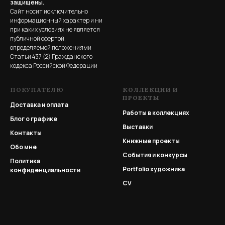
защищены.
Сайт носит исключительно
информационный характер и ни
при каких условиях не является
публичной офертой,
определяемой положениями
Статьи 437 (2) Гражданского
кодекса Российской Федерации
ПОКУПАТЕЛЮ
КОЛЛЕКЦИИ И
ПРОЕКТЫ
Доставка и оплата
Работы в коллекциях
Блог о графике
Выставки
Контакты
Книжные проекты
Обо мне
События и конкурсы
Политика
Portfolio
художника
конфиденциальности
CV