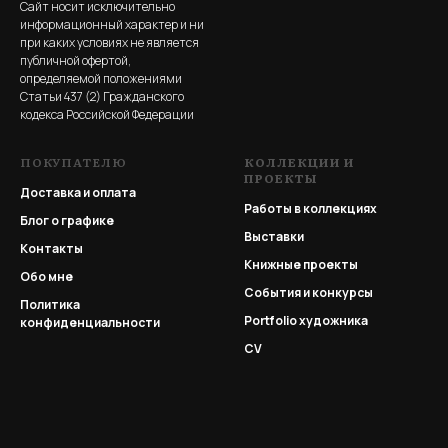
Сайт носит исключительно
информационный характер и ни
при каких условиях не является
публичной офертой,
определяемой положениями
Статьи 437 (2) Гражданского
кодекса Российской Федерации
ПОКУПАТЕЛЮ
КОЛЛЕКЦИИ И
ПРОЕКТЫ
Доставка и оплата
Работы в коллекциях
Блог о графике
Выставки
Контакты
Книжные проекты
Обо мне
События и конкурсы
Политика
Portfolio
художника
конфиденциальности
CV