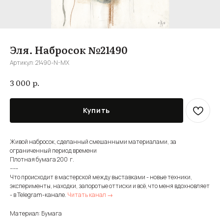
Эля. Набросок №21490
Артикул:
21490-N-MX
р.
3 000
Купить
Живой набросок, сделанный смешанными материалами, за
ограниченный период времени
Плотная бумага 200 г.
-----
Что происходит в мастерской между выставками - новые техники,
эксперименты, находки, запоротые оттиски и всё, что меня вдохновляет
- в Telegram-канале.
Читать канал →
Материал: Бумага