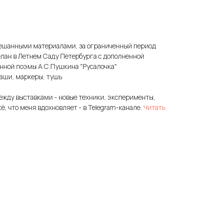
ешанными материалами, за ограниченный период
елан в Летнем Саду Петербурга с дополненной
енной поэмы А.С.Пушкина "Русалочка"
даши, маркеры, тушь
ежду выставками - новые техники, эксперименты,
сё, что меня вдохновляет - в Telegram-канале.
Читать