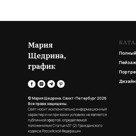
КАТА
Мария
Щедрина,
Полный
Пейзаж
график
Портре
Дизайн
© Мария Щедрина. Санкт-Петербург 2026
Все права защищены.
Сайт носит исключительно информационный
характер и ни при каких условиях не является
публичной офертой, определяемой
положениями Статьи 437 (2) Гражданского
кодекса Российской Федерации