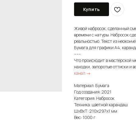
Купить
Живой набросок, сделанный см
времени с натуры. Набросок сд
реальностью. Текст из неоконч
Бумага для графики А4, каран
-----
Что происходит в мастерской м
находки, запоротые оттиски и в
канал →
Материал: Бумага
Год создания: 2021
Категория: Набросок
Техника: цветной карандаш
ШxВxТ: 210x297x1 мм
Вес: 1000 г