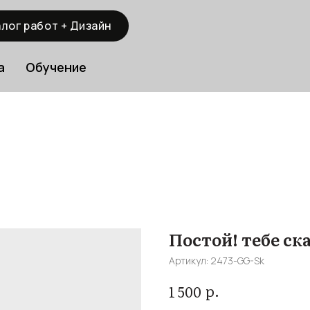
лог работ + Дизайн
а
Обучение
Постой! тебе ска
Артикул:
2473-GG-Sk
р.
1 500