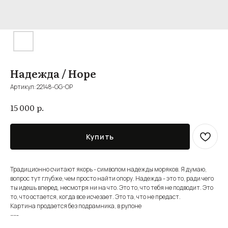
Надежда / Hope
Артикул:
22148-GG-OP
р.
15 000
Купить
Традиционно считают якорь - символом надежды моряков. Я думаю,
вопрос тут глубже, чем просто найти опору. Надежда - это то, ради чего
ты идешь вперед, несмотря ни на что. Это то, что тебя не подводит. Это
то, что остается, когда все исчезает. Это та, что не предаст.
Картина продается без подрамника, в рулоне
-----