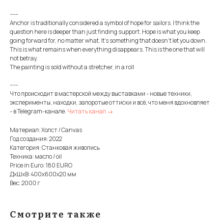
-----
Anchor is traditionally considered a symbol of hope for sailors. I think the
question here is deeper than just finding support. Hope is what you keep
going forward for, no matter what. It's something that doesn't let you down.
This is what remains when everything disappears. This is the one that will
not betray.
The painting is sold without a stretcher, in a roll
-----
Что происходит в мастерской между выставками - новые техники,
эксперименты, находки, запоротые оттиски и всё, что меня вдохновляет
- в Telegram-канале.
Читать канал →
Материал: Холст / Canvas
Год создания: 2022
Категория: Станковая живопись
Техника: масло / oil
Price in Euro: 180 EURO
ДxШxВ: 400x600x20 мм
Вес: 2000 г
Смотрите также