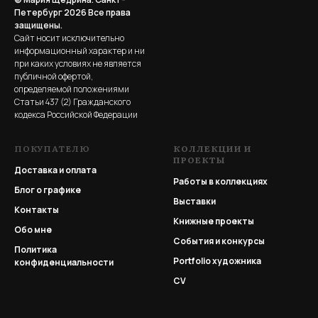
Петербург 2026
Все права
защищены.
Сайт носит исключительно
информационный характер и ни
при каких условиях не является
публичной офертой,
определяемой положениями
Статьи 437 (2) Гражданского
кодекса Российской Федерации
ПОКУПАТЕЛЮ
КОЛЛЕКЦИИ И
ПРОЕКТЫ
Доставка и оплата
Работы в коллекциях
Блог о графике
Выставки
Контакты
Книжные проекты
Обо мне
События и конкурсы
Политика
Portfolio
художника
конфиденциальности
CV