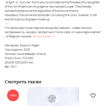
"bright" or "sunrise". And it was no coincidence that the beautiful daughter
of the rich Phoenician king Agenor was named Europe. They thereby
wanted to emphasize the separation of the two continents,
Nowadays, the conventional border runs along the Urals, however, in life
everything has long been mixed up.
-----
Что происходит в мастерской между выставками - новые техники,
эксперименты, находки, запоротые оттиски и всё, что меня вдохновляет
- в Telegram-канале.
Читать канал →
Материал: Бумага / Paper
Год создания: 2023
Техника: линогравюра / linocut
Price in Euro: 70 EURO
ДxШxВ: 320x220x1 мм
Вес: 100 г
Смотреть также
video