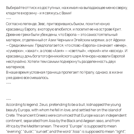
Выбирайте оттиск из доступных, нажимая на выпадающее меню сверху,
кладите в корзину - и я свяжусь с Вами!
-----
Согласно легенде, Зевс, притворившись быком, похитил юную
красавицу Европу, в которую влюбился, и поселил ее на острове Крит.
Древние греки были убеждены, что Европа — это самостоятельный
материк, отделенный от Азии Черным и Эгейским морями, а от Африки
— Средиземным. Предполагается, что слово «Европа» означает «вечер»,
«сумерки», «закат», а слово «Азия» — «светлый», «яркий» или «восход». И
красавицу дочь богатого финикийского царя Агенора назвали Европой
неслучайно. Хотели тем самым подчеркнуть разделенность двух
материков,
В наше время условная граница пролегает по Уралу, однако, в жизни
уже давно все смешалось.
-----
-----
According to legend, Zeus, pretending to be a bull, kidnapped the young
beauty Europa, with whom he fell in love, and settled her on the island of
Crete. The ancient Greeks were convinced that Europe was an independent
continent, separated from Asia by the Black and Aegean seas, and from
Africa by the Mediterranean. The word "Europe" is supposed to mean
"evening", "dusk", "sunset", and the word "Asia" is supposed to mean "light",