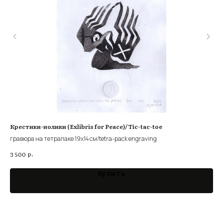
Крестики-нолики (Exlibris for Peace)/Tic-tac-toe
Теа
гравюра на тетрапаке 19х14 см/tetra-pack engraving
лин
р.
3 500
1 0
Купить