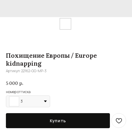
Похищение Европы / Europe
kidnapping
Артикул:
22162-GG-MP-3
р.
5 000
номер оттиска
3
Купить