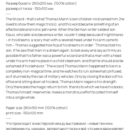
Размер бумаги: 280х200 мм, (100% cotton)
размер оттиска - 150х100 мм
-----
The Wizard – that’s what Thomas Mann’s own children nicknamed him (he
loved to show them magic tricks), and this word became something of an
affectionate and ironic pet name. When the German writer’s eldest son
Klaus, who later also became a writer, couldn’t sleep because of nightmares
– in his dreams, a scary man with a severed head under his arm came to
him – Thomas suggested how to put his dreams in order: “Thomas told his
son, if he saw that man in a dream again, to look away and say as firmly as
possible that his father was a powerful wizard and that a man with a head
under his arm had no place in a child’s bedroom, and that he should also be
ashamed of his behavior.” The wizard Thomas Mann happened to live in a
completely non-magical time, and he watches its run somewhat confused,
as if stunned by the roar of military vehicles. Only by closing the doors of his
office and sitting down at his desk, Thomas Mann regains his strength.
Only there does the magic return to him, thanks to which we have his books.
Thomas himself, meanwhile, makes a monstrous effort to collect himself
into a single whole.
Paper size: 280x150 mm (100% cotton)
print size - 150х100 mm
-----
Что происходит в мастерской между выставками - новые техники,
эксперименты, находки, запоротые оттиски и всё, что меня вдохновляет