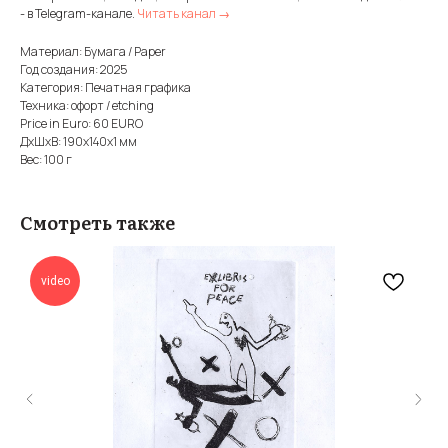
- в Telegram-канале.
Читать канал →
Материал: Бумага / Paper
Год создания: 2025
Категория: Печатная графика
Техника: офорт / etching
Price in Euro: 60 EURO
ДxШxВ: 190x140x1 мм
Вес: 100 г
Смотреть также
video