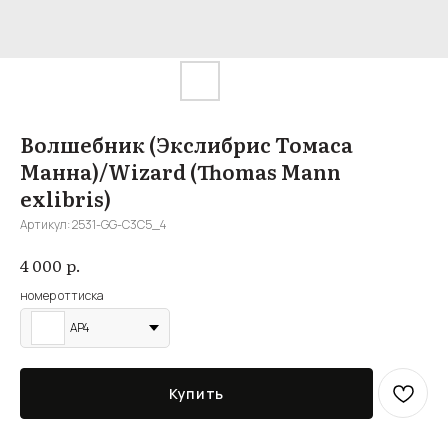
Волшебник (Экслибрис Томаса
Манна)/Wizard (Thomas Mann
exlibris)
Артикул:
2531-GG-С3С5_4
р.
4 000
номер оттиска
AP4
Купить