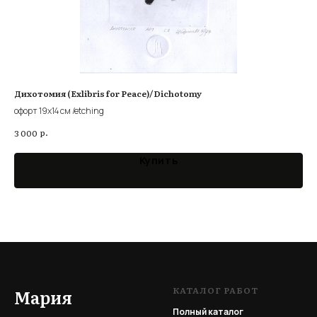
Дихотомия (Exlibris for Peace)/Dichotomy
Нер
ser
офорт 19х14 см /etching
ори
р.
3 000
3 0
Купить
КАТАЛОГ РАБОТ
Мария
Полный каталог