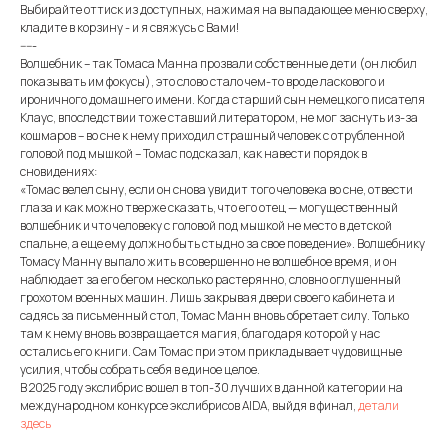
Выбирайте оттиск из доступных, нажимая на выпадающее меню сверху,
кладите в корзину - и я свяжусь с Вами!
-----
Волшебник – так Томаса Манна прозвали собственные дети (он любил
показывать им фокусы), это слово стало чем-то вроде ласкового и
ироничного домашнего имени. Когда старший сын немецкого писателя
Клаус, впоследствии тоже ставший литератором, не мог заснуть из-за
кошмаров – во сне к нему приходил страшный человек с отрубленной
головой под мышкой – Томас подсказал, как навести порядок в
сновидениях:
«Томас велел сыну, если он снова увидит того человека во сне, отвести
глаза и как можно тверже сказать, что его отец — могущественный
волшебник и что человеку с головой под мышкой не место в детской
спальне, а еще ему должно быть стыдно за свое поведение». Волшебнику
Томасу Манну выпало жить в совершенно не волшебное время, и он
наблюдает за его бегом несколько растерянно, словно оглушенный
грохотом военных машин. Лишь закрывая двери своего кабинета и
садясь за письменный стол, Томас Манн вновь обретает силу. Только
там к нему вновь возвращается магия, благодаря которой у нас
остались его книги. Сам Томас при этом прикладывает чудовищные
усилия, чтобы собрать себя в единое целое.
В 2025 году экслибрис вошел в топ-30 лучших в данной категории на
международном конкурсе экслибрисов AIDA, выйдя в финал,
детали
здесь