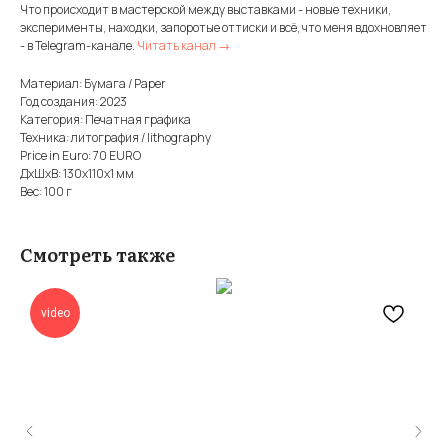
Что происходит в мастерской между выставками - новые техники,
эксперименты, находки, запоротые оттиски и всё, что меня вдохновляет
- в Telegram-канале.
Читать канал →
Материал: Бумага / Paper
Год создания: 2023
Категория: Печатная графика
Техника: литография / lithography
Price in Euro: 70 EURO
ДxШxВ: 130x110x1 мм
Вес: 100 г
Смотреть также
video