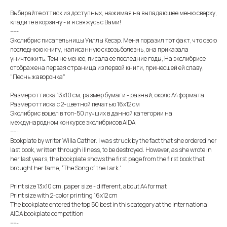
Выбирайте оттиск из доступных, нажимая на выпадающее меню сверху,
кладите в корзину - и я свяжусь с Вами!
-----
Экслибрис писательницы Уиллы Кесэр. Меня поразил тот факт, что свою
последнюю книгу, написанную сквозь болезнь, она приказала
уничтожить. Тем не менее, писала ее последние годы, На экслибрисе
отображена первая страница из первой книги, принесшей ей славу,
"Песнь жаворонка"
Размер оттиска 13х10 см, размер бумаги - разный, около А4 формата
Размер оттиска с 2-цветной печатью 16х12 см
Экслибрис вошел в топ-50 лучших в данной категории на
международном конкурсе экслибрисов AIDA
-----
Bookplate by writer Willa Cather. I was struck by the fact that she ordered her
last book, written through illness, to be destroyed. However, as she wrote in
her last years, the bookplate shows the first page from the first book that
brought her fame, “The Song of the Lark.”
Print size 13x10 cm, paper size - different, about A4 format
Print size with 2-color printing 16x12 cm
The bookplate entered the top 50 best in this category at the international
AIDA bookplate competition
-----