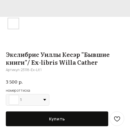
Экслибрис Уиллы Кесэр "Бывшие
книги"/ Ex-libris Willa Cather
Артикул:
23118-Ex-Lit 1
р.
3 500
номер оттиска
1
Купить