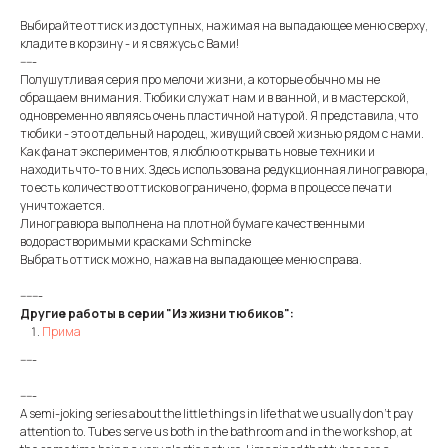
Выбирайте оттиск из доступных, нажимая на выпадающее меню сверху,
кладите в корзину - и я свяжусь с Вами!
-----
Полушутливая серия про мелочи жизни, а которые обычно мы не
обращаем внимания. Тюбики служат нам и в ванной, и в мастерской,
одновременно являясь очень пластичной натурой. Я представила, что
тюбики - это отдельный народец, живущий своей жизнью рядом с нами.
Как фанат экспериментов, я люблю открывать новые техники и
находить что-то в них. Здесь использована редукционная линогравюра,
то есть количество оттисков ограничено, форма в процессе печати
уничтожается.
Линогравюра выполнена на плотной бумаге качественными
водорастворимыми красками Sсhmincke
Выбрать оттиск можно, нажав на выпадающее меню справа.
-------
Другие работы в серии "Из жизни тюбиков":
Прима
-----
-----
A semi-joking series about the little things in life that we usually don't pay
attention to. Tubes serve us both in the bathroom and in the workshop, at