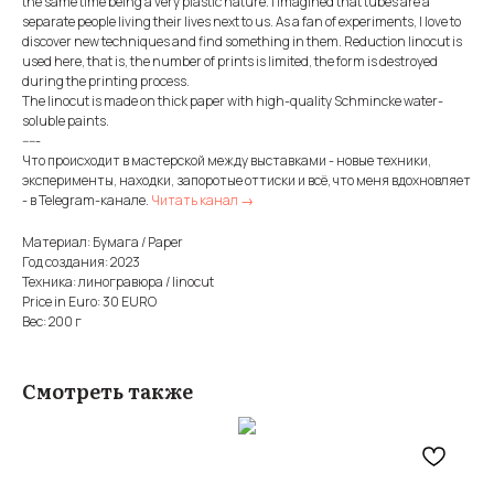
the same time being a very plastic nature. I imagined that tubes are a
separate people living their lives next to us. As a fan of experiments, I love to
discover new techniques and find something in them. Reduction linocut is
used here, that is, the number of prints is limited, the form is destroyed
during the printing process.
The linocut is made on thick paper with high-quality Schmincke water-
soluble paints.
-----
Что происходит в мастерской между выставками - новые техники,
эксперименты, находки, запоротые оттиски и всё, что меня вдохновляет
- в Telegram-канале.
Читать канал →
Материал: Бумага / Paper
Год создания: 2023
Техника: линогравюра / linocut
Price in Euro: 30 EURO
Вес: 200 г
Смотреть также