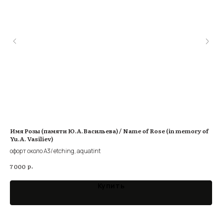
Имя Розы (памяти Ю.А.Васильева) / Name of Rose (in memory of
Авт
Yu.A. Vasiliev)
лин
офорт около А3/ etching, aquatint
2 5
р.
7 000
Купить