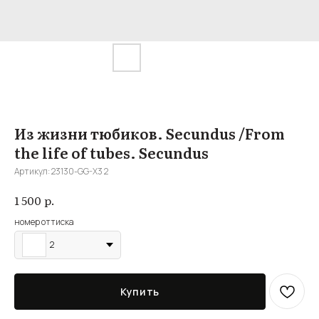
Из жизни тюбиков. Secundus /From
the life of tubes. Secundus
Артикул:
23130-GG-X3 2
р.
1 500
номер оттиска
2
Купить