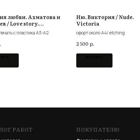
ия любви. Ахматова и
Ню. Виктория / Nude.
в / Love story.
Victoria
tova and Gumilev
печать с пластика А3-А2
офорт около А4/ etching
.
р.
2 500
пить
Купить
ЛОГ РАБОТ
ПОКУПАТЕЛЮ