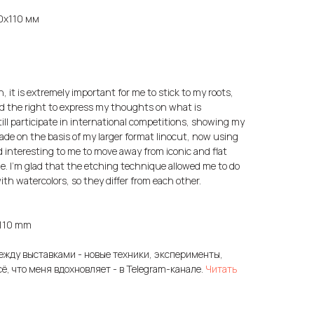
70х110 мм
on, it is extremely important for me to stick to my roots,
d the right to express my thoughts on what is
till participate in international competitions, showing my
made on the basis of my larger format linocut, now using
 interesting to me to move away from iconic and flat
de. I'm glad that the etching technique allowed me to do
ith watercolors, so they differ from each other.
0x110 mm
ежду выставками - новые техники, эксперименты,
сё, что меня вдохновляет - в Telegram-канале.
Читать