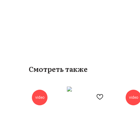
Смотреть также
video
video