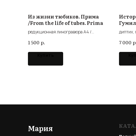
Из жизни тюбиков. Прима
Истор
/From the life of tubes. Prima
Гумиле
Akhma
редукционная линогравюра А4 /
диптих, 
reduction linocut A4
р.
р
1 500
7 000
Купить
Ку
КАТА
Мария