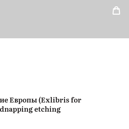
 Европы (Exlibris for
idnapping etching