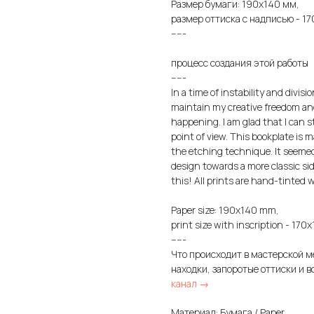
Размер бумаги: 190х140 мм,
размер оттиска с надписью - 1
-----
процесс создания этой работы
-----
In a time of instability and divisi
maintain my creative freedom an
happening. I am glad that I can s
point of view. This bookplate is 
the etching technique. It seemed
design towards a more classic si
this! All prints are hand-tinted w
Paper size: 190x140 mm,
print size with inscription - 17
-----
Что происходит в мастерской м
находки, запоротые оттиски и в
канал →
Материал: Бумага / Paper