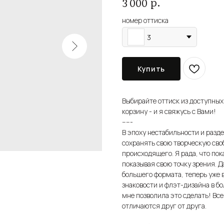
р.
3 000
номер оттиска
3
Купить
Выбирайте оттиск из доступных
корзину - и я свяжусь с Вами!
-----
В эпоху нестабильности и разд
сохранять свою творческую сво
происходящего. Я рада, что по
показывая свою точку зрения. 
большего формата, теперь уже 
знаковости и флэт-дизайна в бо
мне позволила это сделать! Вс
отличаются друг от друга.