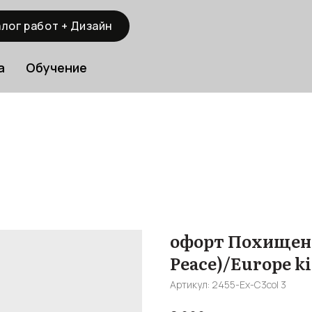
лог работ + Дизайн
а
Обучение
офорт Похищение
Peace)/Europe k
Артикул:
2455-Ex-С3col 3