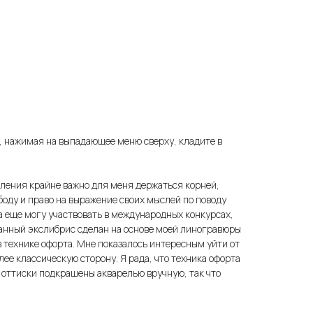
, нажимая на выпадающее меню сверху, кладите в
еления крайне важно для меня держаться корней,
боду и право на выражение своих мыслей по поводу
ка еще могу участвовать в международных конкурсах,
Данный экслибрис сделан на основе моей линогравюры
в технике офорта. Мне показалось интересным уйти от
лее классическую сторону. Я рада, что техника офорта
е оттиски подкрашены акварелью вручную, так что