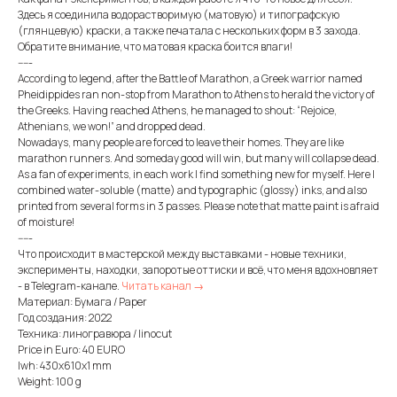
Здесь я соединила водорастворимую (матовую) и типографскую
(глянцевую) краски, а также печатала с нескольких форм в 3 захода.
Обратите внимание, что матовая краска боится влаги!
-----
According to legend, after the Battle of Marathon, a Greek warrior named
Pheidippides ran non-stop from Marathon to Athens to herald the victory of
the Greeks. Having reached Athens, he managed to shout: “Rejoice,
Athenians, we won!” and dropped dead.
Nowadays, many people are forced to leave their homes. They are like
marathon runners. And someday good will win, but many will collapse dead.
As a fan of experiments, in each work I find something new for myself. Here I
combined water-soluble (matte) and typographic (glossy) inks, and also
printed from several forms in 3 passes. Please note that matte paint is afraid
of moisture!
-----
Что происходит в мастерской между выставками - новые техники,
эксперименты, находки, запоротые оттиски и всё, что меня вдохновляет
- в Telegram-канале.
Читать канал →
Материал: Бумага / Paper
Год создания: 2022
Техника: линогравюра / linocut
Price in Euro: 40 EURO
lwh: 430x610x1 mm
Weight: 100 g