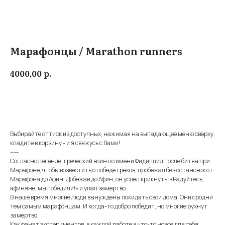
Марафонцы / Marathon runners
р.
4000,00
Купить
Выбирайте оттиск из доступных, нажимая на выпадающее меню сверху,
кладите в корзину - и я свяжусь с Вами!
-----
Согласно легенде, греческий воин по имени Фидиппид после битвы при
Марафоне, чтобы возвестить о победе греков, пробежал без остановок от
Марафона до Афин. Добежав до Афин, он успел крикнуть: «Радуйтесь,
афиняне, мы победили!» и упал замертво.
В наше время многие люди вынуждены покидать свои дома. Они сродни
тем самым марафонцам. И когда-то добро победит, но многие рухнут
замертво.
Как фанат экспериментов, в каждой работе я что-то новое для себя.