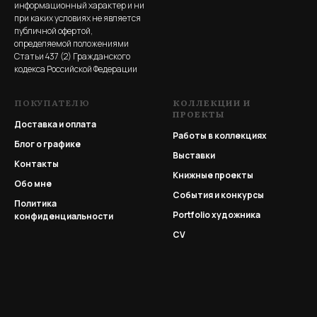
информационный характер и ни
при каких условиях не является
публичной офертой,
определяемой положениями
Статьи 437 (2) Гражданского
кодекса Российской Федерации
ПОКУПАТЕЛЮ
КОЛЛЕКЦИИ И
ПРОЕКТЫ
Доставка и оплата
Работы в коллекциях
Блог о графике
Выставки
Контакты
Книжные проекты
Обо мне
События и конкурсы
Политика
Portfolio
художника
конфиденциальности
CV