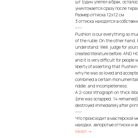
шт (один улетел в брак, осталос
уничтожается сразу после тира
Размер оттиска 12х12 см
3 оттиска находятся в собстве
-----
Pushkin is our everything so much
of the ruble. On the other hand, 
understand. Well, judge for you
created literature before. AND H
and it is very difficult for peopl
liberty of asserting that Pushkin 
why he was so loved and accepted 
combined a certain monumentalit
riddle, and incompleteness.
A 2-color lithograph on thick Wo
(one was scrapped, 14 remained).
destroyed immediately after printi
-----
Что происходит в мастерской м
находки, запоротые оттиски и в
канал →