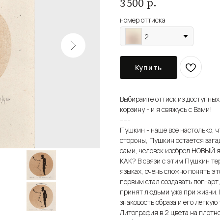
р.
3 500
номер оттиска
2
Купить
Выбирайте оттиск из доступных
корзину - и я свяжусь с Вами!
-----
Пушкин - наше все настолько, чт
стороны, Пушкин остается загад
сами, человек изобрел НОВЫЙ яз
КАК? В связи с этим Пушкин те
языках, очень сложно понять эт
первым стал создавать поп-арт,
принят людьми уже при жизни. 
знаковость образа и его легкую 
Литография в 2 цвета на плот