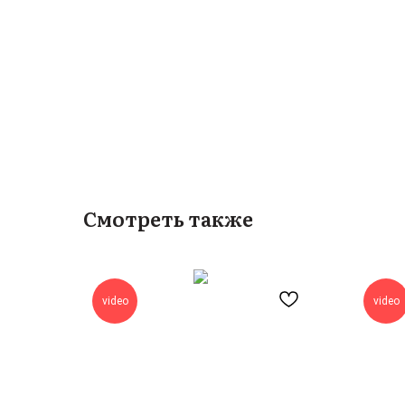
Смотреть также
video
video