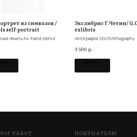
ортрет из символов /
Экслибрис Г.Четин/ G.
s self-portrait
exlibris
ная печать А4 /hand stencil
литография 20х15/lithography
р.
3 500
пить
Купить
ЛОГ РАБОТ
ПОКУПАТЕЛЮ