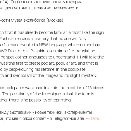
ь 14), Особенность техники в том, что форма
жа, допечатывать тиражи нет возможности.
нности Музея экслибриса (Москва)
 that it has already become familiar, almost like the sign
Pushkin remains a mystery that no one will fully
rself, a man invented a NEW language, which no one had
OW? Due to this, Pushkin loses himself in translation,
e who speak other languages to understand it. I will take the
was the first to create pop art, popular art, and that is
by people during his lifetime. In the bookplate, I
y and symbolism of the image and its slight mystery,
odstock paper was made in a minimum edition of 15 pieces
 The peculiarity of the technique is that the form is
ng, there is no possibility of reprinting.
ежду выставками - новые техники, эксперименты,
сё, что меня вдохновляет - в Telegram-канале.
Читать