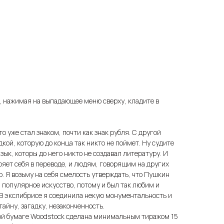
, нажимая на выпадающее меню сверху, кладите в
о уже стал знаком, почти как знак рубля. С другой
кой, которую до конца так никто не поймет. Ну судите
ык, которы до него никто не создавал литературу. И
ряет себя в переводе, и людям, говорящим на других
о. Я возьму на себя смелость утверждать, что Пушкин
 популярное искусство, потому и был так любим и
В экслибрисе я соединила некую монументальность и
тайну, загадку, незаконченность.
ной бумаге Woodstock сделана минимальным тиражом 15