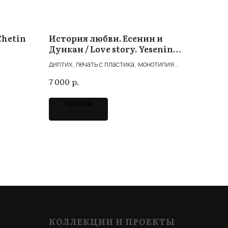
Chetin
История любви. Есенин и
Дункан / Love story. Yesenin
and Duncan
диптих, печать с пластика, монотипия
А3-А2
р.
7 000
Купить
КОЛЛЕКЦИИ И ПРОЕКТЫ