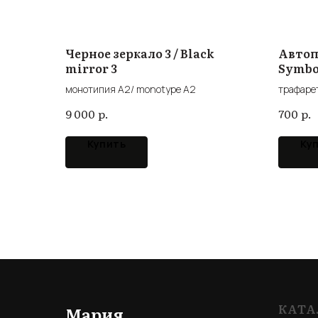
Черное зеркало 3 / Black
Автоп
mirror 3
Symbol
монотипия А2/ monotype A2
трафарет
р.
р.
9 000
700
Купить
Ку
КАТА
Мария