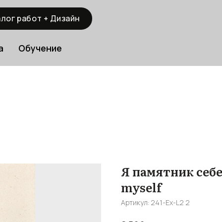
лог работ + Дизайн
а
Обучение
Я памятник себе 
myself
Артикул:
241-Ex-L2 2