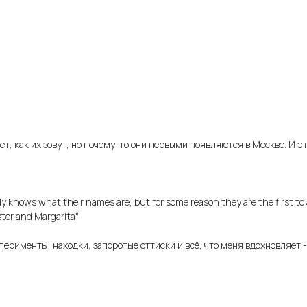
ет, как их зовут, но почему-то они первыми появляются в Москве. И э
nly knows what their names are, but for some reason they are the first to
ster and Margarita"
ерименты, находки, запоротые оттиски и всё, что меня вдохновляет -