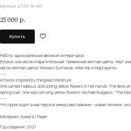
Артикул:
21130-St-MX
р.
25 000
Купить
Работа, вдохновленная великой литературой:
В руках она несла отвратительные, тревожные желтые цветы. Черт зна
несла желтые цветы! Михаил Булгаков. «Мастер и Маргарита»
-----
Artwork inspired by the great literature:
She carried hideous, disturbing yellow flowers in her hands. The devil o
spring coat. She was carrying yellow flowers! Michael Bulgakov. "The Ma
-----
Что происходит в мастерской между выставками - новые техники, эксп
Материал: Бумага / Paper
Год создания: 2021