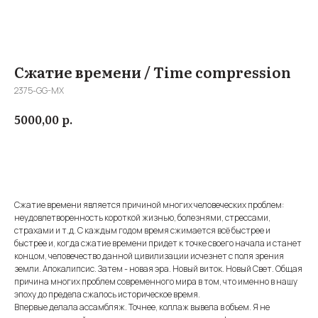
Сжатие времени / Time compression
2375-GG-MX
р.
5000,00
Купить
Сжатие времени является причиной многих человеческих проблем:
неудовлетворенность короткой жизнью, болезнями, стрессами,
страхами и т.д. С каждым годом время сжимается всё быстрее и
быстрее и, когда сжатие времени придет к точке своего начала и станет
концом, человечество данной цивилизации исчезнет с поля зрения
земли. Апокалипсис. Затем - новая эра. Новый виток. Новый Свет. Общая
причина многих проблем современного мира в том, что именно в нашу
эпоху до предела сжалось историческое время.
Впервые делала ассамбляж. Точнее, коллаж вывела в объем. Я не