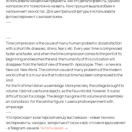
использовала найденные предметы, как это делали фовисты, однако,
коллажом это тожесложно назвать. Конструкция вышла в объем и
напоминает иконостас. Для центральной фигуры я использовала
фотоэксперимент с ампакетажем.
-----
-----
Time compression is the cause of many human problems: dissatisfaction
with a short life, diseases, stress, fears, etc. Every year, time is compressed
faster and faster, and when the time compression comes to the point of its
beginning and becomes the end, the humanity of this civilization will
disappear from the field of view of the earth. Apocalypse. Then - a new era.
New coil. New World. The common cause of many problems of the modern
world is that it is in our era that historical time has been compressed to the
limit.
For the first time I did an assemblage. More precisely, the collage brought to
volume. I did not use found objects, as the Fauvists did, however, it is also
difficult to call it a collage. The design has gone into volume and resembles
an iconostasis. For the central figure, I used a photo experiment with
ampacage.
-----
Что происходит в мастерской между выставками - новые техники,
эксперименты, находки, запоротые оттиски и всё, что меня вдохновляет
- в Telegram-канале.
Читать канал →