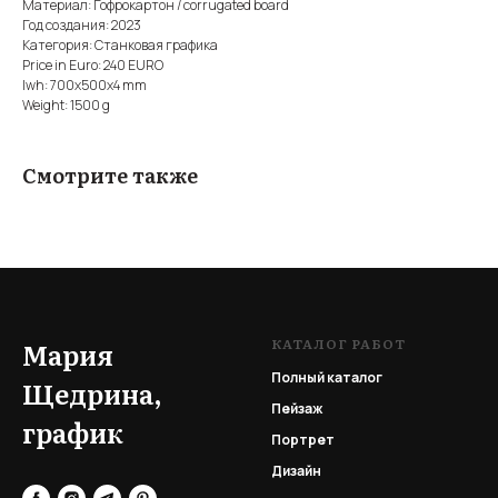
Материал: Гофрокартон / сorrugated board
Год создания: 2023
Категория: Станковая графика
Price in Euro: 240 EURO
lwh: 700x500x4 mm
Weight: 1500 g
Смотрите также
КАТАЛОГ РАБОТ
Мария
Полный каталог
Щедрина,
Пейзаж
график
Портрет
Дизайн