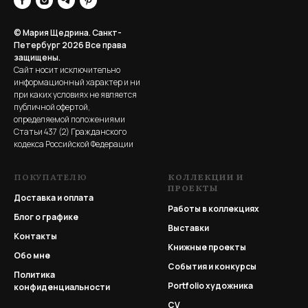
© Мария Щедрина. Санкт-
Петербург 2026
Все права
защищены.
Сайт носит исключительно
информационный характер и ни
при каких условиях не является
публичной офертой,
определяемой положениями
Статьи 437 (2) Гражданского
кодекса Российской Федерации
ПОКУПАТЕЛЮ
КОЛЛЕКЦИИ И
ПРОЕКТЫ
Доставка и оплата
Работы в коллекциях
Блог о графике
Выставки
Контакты
Книжные проекты
Обо мне
События и конкурсы
Политика
Portfolio
художника
конфиденциальности
CV