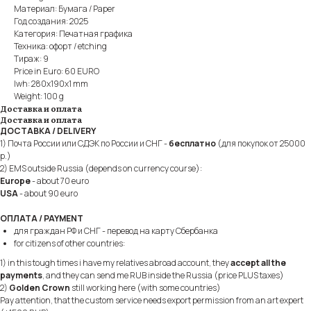
Материал: Бумага / Paper
Год создания: 2025
Категория: Печатная графика
Техника: офорт / etching
Тираж: 9
Price in Euro: 60 EURO
lwh: 280x190x1 mm
Weight: 100 g
Доставка и оплата
Доставка и оплата
ДОСТАВКА / DELIVERY
1) Почта России или СДЭК по России и СНГ -
бесплатно
(для покупок от 25000
р.)
2) EMS outside Russia (depends on currency course):
Europe
- about 70 euro
USA
- about 90 euro
ОПЛАТА / PAYMENT
для граждан РФ и СНГ - перевод на карту Сбербанка
for citizens of other countries:
1) in this tough times i have my relatives abroad account, they
accept all the
payments
, and they can send me RUB inside the Russia (price PLUS taxes)
2)
Golden Crown
still working here (with some countries)
Pay attention, that the custom service needs export permission from an art expert