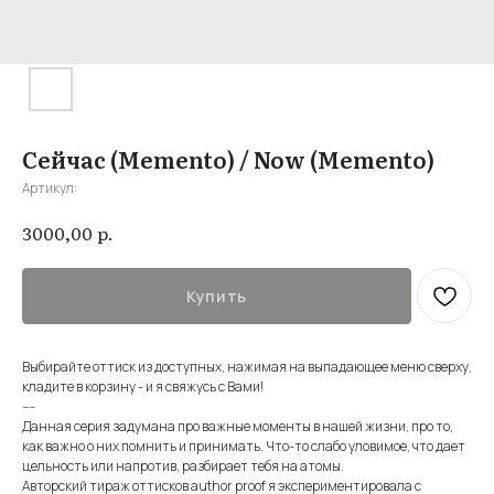
Сейчас (Memento) / Now (Memento)
Артикул:
р.
3000,00
Купить
Выбирайте оттиск из доступных, нажимая на выпадающее меню сверху,
кладите в корзину - и я свяжусь с Вами!
----
Данная серия задумана про важные моменты в нашей жизни, про то,
как важно о них помнить и принимать. Что-то слабо уловимое, что дает
цельность или напротив, разбирает тебя на атомы.
Авторский тираж оттисков author proof я экспериментировала с