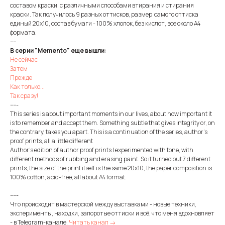
составом краски, с различными способами втирания и стирания
краски. Так получилось 9 разных оттисков, размер самого оттиска
единый 20х10, состав бумаги - 100% хлопок, без кислот, все около А4
формата.
----
В серии "Memento" еще вышли:
Не сейчас
Затем
Прежде
Как только...
Так сразу!
-----
This series is about important moments in our lives, about how important it
is to remember and accept them. Something subtle that gives integrity or, on
the contrary, takes you apart. This is a continuation of the series, author's
proof prints, all a little different
Author's edition of author proof prints I experimented with tone, with
different methods of rubbing and erasing paint. So it turned out 7 different
prints, the size of the print itself is the same 20x10, the paper composition is
100% cotton, acid-free, all about A4 format.
-----
Что происходит в мастерской между выставками - новые техники,
эксперименты, находки, запоротые оттиски и всё, что меня вдохновляет
- в Telegram-канале.
Читать канал →