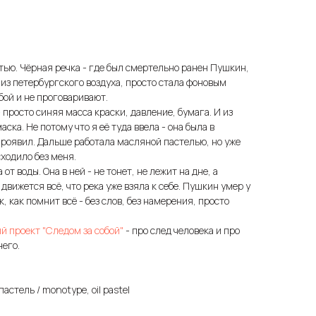
тью. Чёрная речка - где был смертельно ранен Пушкин,
 из петербургского воздуха, просто стала фоновым
обой и не проговаривают.
 просто синяя масса краски, давление, бумага. И из
ска. Не потому что я её туда ввела - она была в
 проявил. Дальше работала масляной пастелью, но уже
сходило без меня.
от воды. Она в ней - не тонет, не лежит на дне, а
движется всё, что река уже взяла к себе. Пушкин умер у
к, как помнит всё - без слов, без намерения, просто
й проект "Следом за собой"
- про след человека и про
него.
стель / monotype, oil pastel