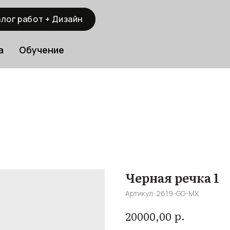
лог работ + Дизайн
а
Обучение
Черная речка 1
Артикул:
2619-GG-MX
р.
20000,00