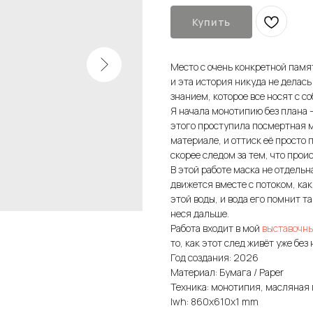
Купить
Место с очень конкретной памя
и эта история никуда не делась
знанием, которое все носят с с
Я начала монотипию без плана -
этого проступила посмертная ма
материале, и оттиск её просто
скорее следом за тем, что прои
В этой работе маска не отдельна 
движется вместе с потоком, как 
этой воды, и вода его помнит та
неся дальше.
Работа входит в мой
выставочны
то, как этот след живёт уже без 
Год создания: 2026
Материал: Бумага / Paper
Техника: монотипия, масляная па
lwh: 860x610x1 mm