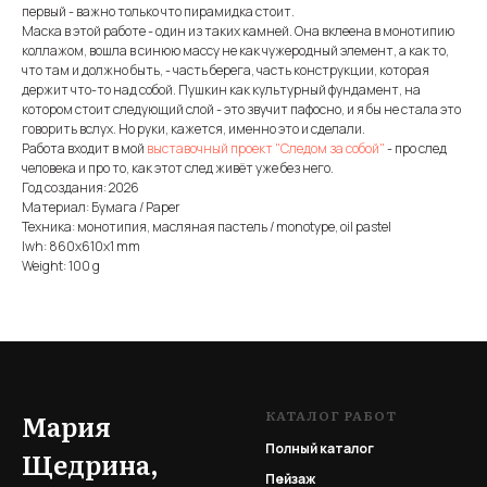
первый - важно только что пирамидка стоит.
Маска в этой работе - один из таких камней. Она вклеена в монотипию
коллажом, вошла в синюю массу не как чужеродный элемент, а как то,
что там и должно быть, - часть берега, часть конструкции, которая
держит что-то над собой. Пушкин как культурный фундамент, на
котором стоит следующий слой - это звучит пафосно, и я бы не стала это
говорить вслух. Но руки, кажется, именно это и сделали.
Работа входит в мой
выставочный проект "Следом за собой"
- про след
человека и про то, как этот след живёт уже без него.
Год создания: 2026
Материал: Бумага / Paper
Техника: монотипия, масляная пастель / monotype, oil pastel
lwh: 860x610x1 mm
Weight: 100 g
КАТАЛОГ РАБОТ
Мария
Полный каталог
Щедрина,
Пейзаж