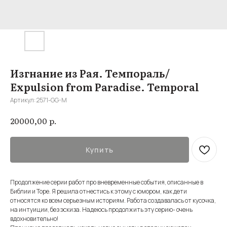
Изгнание из Рая. Темпораль/
Expulsion from Paradise. Temporal
Артикул:
2571-GG-M
р.
20000,00
Купить
Продолжение серии работ про вневременные события, описанные в
Библии и Торе. Я решила отнестись к этому с юмором, как дети
относятся ко всем серьезным историям. Работа создавалась от кусочка,
на интуиции, без эскиза. Надеюсь продолжить эту серию- очень
вдохновительно!