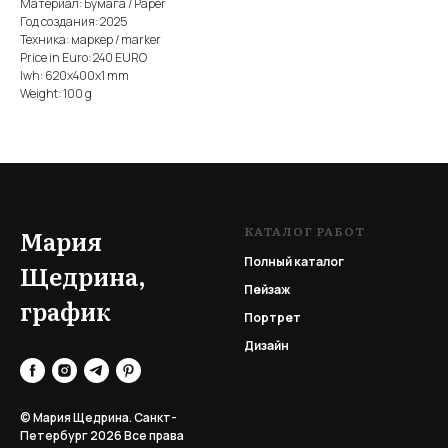
Материал: Бумага / Paper
Год создания: 2025
Техника: маркер / marker
Price in Euro: 240 EURO
lwh: 620x400x1 mm
Weight: 100 g
КАТАЛОГ РАБОТ
Мария
Полный каталог
Щедрина,
Пейзаж
график
Портрет
Дизайн
© Мария Щедрина. Санкт-
Петербург 2026
Все права