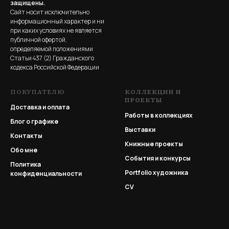
защищены.
Сайт носит исключительно
информационный характер и ни
при каких условиях не является
публичной офертой,
определяемой положениями
Статьи 437 (2) Гражданского
кодекса Российской Федерации
ПОКУПАТЕЛЮ
КОЛЛЕКЦИИ И
ПРОЕКТЫ
Доставка и оплата
Работы в коллекциях
Блог о графике
Выставки
Контакты
Книжные проекты
Обо мне
События и конкурсы
Политика
Portfolio
художника
конфиденциальности
CV