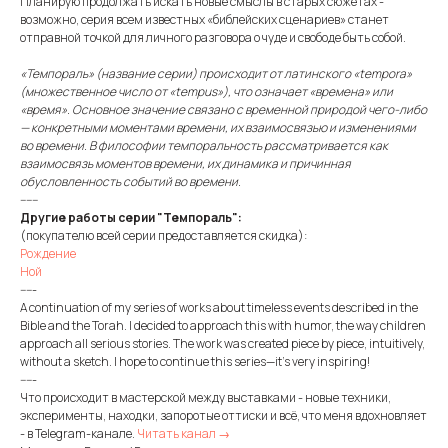
Планирую продолжать искать новые смыслы в старых сюжетах -
возможно, серия всем известных «библейских сценариев» станет
отправной точкой для личного разговора о чуде и свободе быть собой.
«Темпораль» (название серии) происходит от латинского «tempora»
(множественное число от «tempus»), что означает «времена» или
«время». Основное значение связано с временной природой чего-либо
— конкретными моментами времени, их взаимосвязью и изменениями
во времени. В философии темпоральность рассматривается как
взаимосвязь моментов времени, их динамика и причинная
обусловленность событий во времени.
------
Другие работы серии "Темпораль":
(покупателю всей серии предоставляется скидка):
Рождение
Ной
-----
A continuation of my series of works about timeless events described in the
Bible and the Torah. I decided to approach this with humor, the way children
approach all serious stories. The work was created piece by piece, intuitively,
without a sketch. I hope to continue this series—it's very inspiring!
-----
Что происходит в мастерской между выставками - новые техники,
эксперименты, находки, запоротые оттиски и всё, что меня вдохновляет
- в Telegram-канале.
Читать канал →