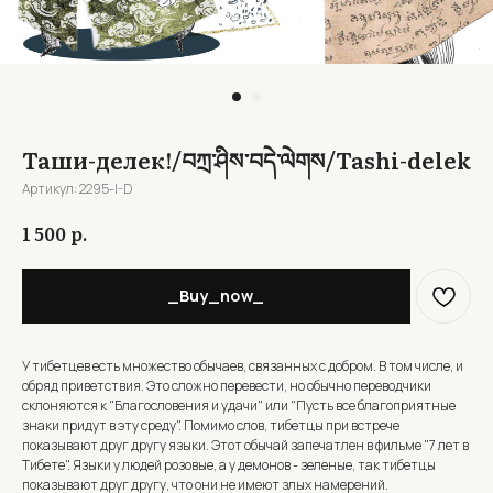
Таши-делек!/བཀྲ་ཤིས་བདེ་ལེགས/Tashi-delek
Артикул:
2295-I-D
р.
1 500
_Buy_now_
У тибетцев есть множество обычаев, связанных с добром. В том числе, и
обряд приветствия. Это сложно перевести, но обычно переводчики
склоняются к "Благословения и удачи" или "Пусть все благоприятные
знаки придут в эту среду". Помимо слов, тибетцы при встрече
показывают друг другу языки. Этот обычай запечатлен в фильме "7 лет в
Тибете". Языки у людей розовые, а у демонов - зеленые, так тибетцы
показывают друг другу, что они не имеют злых намерений.