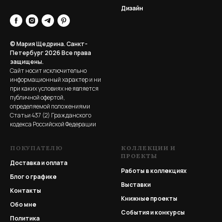
Дизайн
© Мария Щедрина. Санкт-
Петербург 2026
Все права
защищены.
Сайт носит исключительно
информационный характер и ни
при каких условиях не является
публичной офертой,
определяемой положениями
Статьи 437 (2) Гражданского
кодекса Российской Федерации
ПОКУПАТЕЛЮ
КОЛЛЕКЦИИ И
ПРОЕКТЫ
Доставка и оплата
Работы в коллекциях
Блог о графике
Выставки
Контакты
Книжные проекты
Обо мне
События и конкурсы
Политика