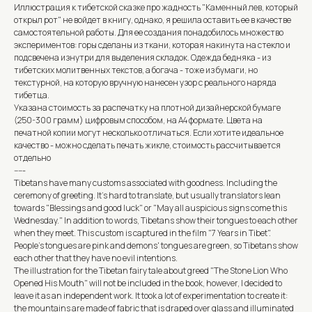
Иллюстрация к тибетской сказке про жадность "Каменный лев, который
открыл рот" не войдет в книгу, однако, я решила оставить ее в качестве
самостоятельной работы. Для ее создания понадобилось множество
экспериментов: горы сделаны из ткани, которая накинута на стекло и
подсвечена изнутри для выделения складок. Одежда бедняка - из
тибетских молитвенных текстов, а богача - тоже из бумаги, но
текстурной, на которую вручную нанесен узор с реального наряда
тибетца.
Указана стоимость за распечатку на плотной дизайнерской бумаге
(250-300 грамм) цифровым способом, на А4 формате. Цвета на
печатной копии могут несколько отличаться. Если хотите идеальное
качество - можно сделать печать жикле, стоимость рассчитывается
отдельно
-----
Tibetans have many customs associated with goodness. Including the
ceremony of greeting. It's hard to translate, but usually translators lean
towards "Blessings and good luck" or "May all auspicious signs come this
Wednesday." In addition to words, Tibetans show their tongues to each other
when they meet. This custom is captured in the film "7 Years in Tibet".
People's tongues are pink and demons' tongues are green, so Tibetans show
each other that they have no evil intentions.
The illustration for the Tibetan fairy tale about greed "The Stone Lion Who
Opened His Mouth" will not be included in the book, however, I decided to
leave it as an independent work. It took a lot of experimentation to create it:
the mountains are made of fabric that is draped over glass and illuminated