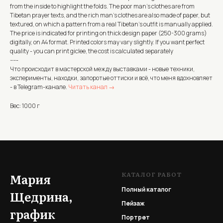
from the inside to highlight the folds. The poor man's clothes are from
Tibetan prayer texts, and the rich man's clothes are also made of paper, but
textured, on which a pattern from a real Tibetan's outfit is manually applied.
The price is indicated for printing on thick design paper (250-300 grams)
digitally, on A4 format. Printed colors may vary slightly. If you want perfect
quality - you can print giclee, the cost is calculated separately
-----
Что происходит в мастерской между выставками - новые техники,
эксперименты, находки, запоротые оттиски и всё, что меня вдохновляет
- в Telegram-канале.
Читать канал →
Вес: 1000 г
КАТАЛОГ РАБОТ
Мария
Полный каталог
Щедрина,
Пейзаж
график
Портрет