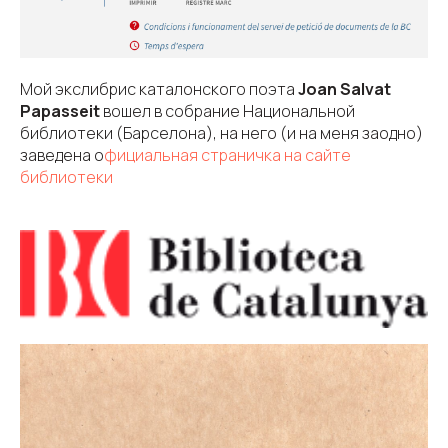
Мой экслибрис каталонского поэта
Joan Salvat
Papasseit
вошел в собрание Национальной
библиотеки (Барселона), на него (и на меня заодно)
заведена о
фициальная страничка на сайте
библиотеки