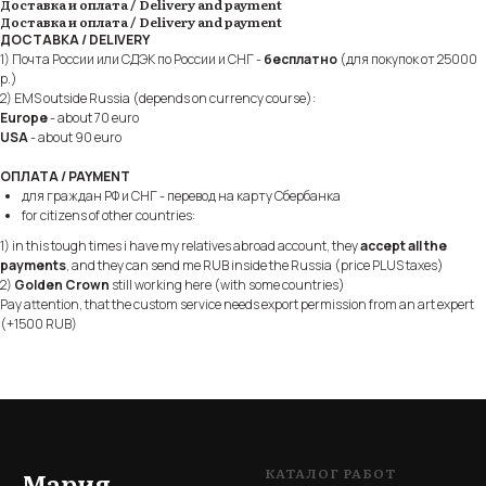
Доставка и оплата / Delivery and payment
Доставка и оплата / Delivery and payment
ДОСТАВКА / DELIVERY
1) Почта России или СДЭК по России и СНГ -
бесплатно
(для покупок от 25000
р.)
2) EMS outside Russia (depends on currency course):
Europe
- about 70 euro
USA
- about 90 euro
ОПЛАТА / PAYMENT
для граждан РФ и СНГ - перевод на карту Сбербанка
for citizens of other countries:
1) in this tough times i have my relatives abroad account, they
accept all the
payments
, and they can send me RUB inside the Russia (price PLUS taxes)
2)
Golden Crown
still working here (with some countries)
Pay attention, that the custom service needs export permission from an art expert
(+1500 RUB)
КАТАЛОГ РАБОТ
Мария