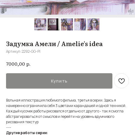
Задумка Амели / Amelie's idea
Артикул:
2292-GG-Pl
р.
7000,00
Купить
Вольная иллюстрация любимого фильма, третья в серии. Здесь я
намеренно ограничила себя 3 цветами карандашей и одной техникой.
Каждый кусочек работы рисовался отдельно от другого - так я смогла
абстрагироваться от смыслов и перейти на уровень вдумчивого
рисования текстур
-----
Другие работы серии: