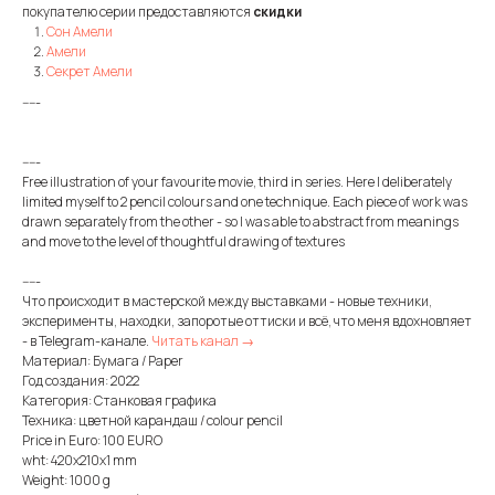
покупателю серии предоставляются
скидки
Сон Амели
Амели
Секрет Амели
-----
-----
Free illustration of your favourite movie, third in series. Here I deliberately
limited myself to 2 pencil colours and one technique. Each piece of work was
drawn separately from the other - so I was able to abstract from meanings
and move to the level of thoughtful drawing of textures
-----
Что происходит в мастерской между выставками - новые техники,
эксперименты, находки, запоротые оттиски и всё, что меня вдохновляет
- в Telegram-канале.
Читать канал →
Материал: Бумага / Paper
Год создания: 2022
Категория: Станковая графика
Техника: цветной карандаш / colour pencil
Price in Euro: 100 EURO
wht: 420x210x1 mm
Weight: 1000 g